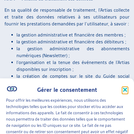
En sa qualité de responsable de traitement, l’Artias collecte
et traite des données relatives à ses utilisateurs pour
fournir les prestations demandées par l’utilisateur, à savoir :
la gestion administrative et financière des membres ;
la gestion administrative et financière des débiteurs ;
la gestion administrative des abonnements
numériques (Newsletter) ;
l’organisation et la tenue des événements de l’Artias
disponibles sur inscription ;
la création de comptes sur le site du Guide social
romand ;
Gérer le consentement
la notification automatique des mises à jour des fiches
du Guide social romand ;
Pour offrir les meilleures expériences, nous utilisons des
le traitement et la gestion des demandes effectuées
technologies telles que les cookies pour stocker et/ou accéder aux
par téléphone ou envoyées par courrier postal ou
informations des appareils. Le fait de consentir à ces technologies
électronique ainsi que via les formulaires présents sur
nous permettra de traiter des données telles que le comportement
le site du Guide social romand ;
de navigation ou les ID uniques sur ce site. Le fait de ne pas
l’enregistrement des traces de connexion sur les sites
consentir ou de retirer son consentement peut avoir un effet négatif