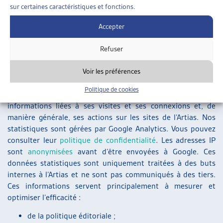
édité par l’Artias ;
sur certaines caractéristiques et fonctions.
la gestion des enquêtes et de sondages ;
Accepter
la réalisation et l’analyse de statistiques ;
l’envoi de newsletters et d’informations liées à nos
Refuser
activités ;
les opérations de prospection.
Voir les préférences
Politique de cookies
L’utilisateur accepte le fait que l’Artias collecte et analyse les
informations liées à ses visites et ses connexions et, de
manière générale, ses actions sur les sites de l’Artias. Nos
statistiques sont gérées par Google Analytics. Vous pouvez
consulter leur
politique de confidentialité
. Les adresses IP
sont
anonymisées
avant d’être envoyées à Google. Ces
données statistiques sont uniquement traitées à des buts
internes à l’Artias et ne sont pas communiqués à des tiers.
Ces informations servent principalement à mesurer et
optimiser l’efficacité :
de la politique éditoriale ;