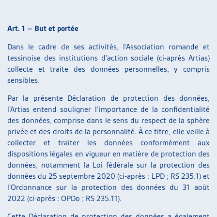
ARTIAS
L’ASSOCIATION
Art. 1 – But et portée
PROJETS ET ACTIVITÉS
JOURNÉES D’AUTOMNE
Dans le cadre de ses activités, l’Association romande et
tessinoise des institutions d’action sociale (ci-après Artias)
collecte et traite des données personnelles, y compris
sensibles.
Par la présente Déclaration de protection des données,
l’Artias entend souligner l’importance de la confidentialité
des données, comprise dans le sens du respect de la sphère
privée et des droits de la personnalité. À ce titre, elle veille à
collecter et traiter les données conformément aux
dispositions légales en vigueur en matière de protection des
données, notamment la Loi fédérale sur la protection des
données du 25 septembre 2020 (ci-après : LPD ; RS 235.1) et
l’Ordonnance sur la protection des données du 31 août
2022 (ci-après : OPDo ; RS 235.11).
Cette Déclaration de protection des données a également