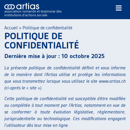
association romande et tessinoise des
institutions d’actions sociale
Rechercher
Accueil
>
Politique de confidentialité
POLITIQUE DE
CONFIDENTIALITÉ
Dernière mise à jour : 10 octobre 2025
La présente politique de confidentialité définit et vous informe
NOS PUBLICATIONS
de la manière dont l’Artias utilise et protège les informations
ARTICLES
que vous transmettez lorsque vous utilisez le site www.artias.ch
DOSSIERS DU MOIS
(ci-après le « site »).
VEILLE
Cette politique de confidentialité est susceptible d’être modifiée
RESSOURCES
ou complétée à tout moment par l’Artias, notamment en vue de
THÉMATIQUES
se conformer à toute évolution législative, règlementaire,
jurisprudentielle ou technologique. Ces modifications engagent
GUIDE SOCIAL ROMAND
l’utilisateur dès leur mise en ligne.
AUTRES