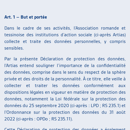
ARTIAS
L’ASSOCIATION
Art. 1 – But et portée
PROJETS ET ACTIVITÉS
JOURNÉES D’AUTOMNE
Dans le cadre de ses activités, l’Association romande et
tessinoise des institutions d’action sociale (ci-après Artias)
collecte et traite des données personnelles, y compris
sensibles.
Par la présente Déclaration de protection des données,
l’Artias entend souligner l’importance de la confidentialité
des données, comprise dans le sens du respect de la sphère
privée et des droits de la personnalité. À ce titre, elle veille à
collecter et traiter les données conformément aux
dispositions légales en vigueur en matière de protection des
données, notamment la Loi fédérale sur la protection des
données du 25 septembre 2020 (ci-après : LPD ; RS 235.1) et
l’Ordonnance sur la protection des données du 31 août
2022 (ci-après : OPDo ; RS 235.11).
Cette Déclaration de protection des données a également