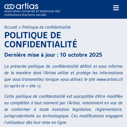
association romande et tessinoise des
institutions d’actions sociale
Rechercher
Accueil
>
Politique de confidentialité
POLITIQUE DE
CONFIDENTIALITÉ
Dernière mise à jour : 10 octobre 2025
La présente politique de confidentialité définit et vous informe
NOS PUBLICATIONS
de la manière dont l’Artias utilise et protège les informations
ARTICLES
que vous transmettez lorsque vous utilisez le site www.artias.ch
DOSSIERS DU MOIS
(ci-après le « site »).
VEILLE
Cette politique de confidentialité est susceptible d’être modifiée
RESSOURCES
ou complétée à tout moment par l’Artias, notamment en vue de
THÉMATIQUES
se conformer à toute évolution législative, règlementaire,
jurisprudentielle ou technologique. Ces modifications engagent
GUIDE SOCIAL ROMAND
l’utilisateur dès leur mise en ligne.
AUTRES