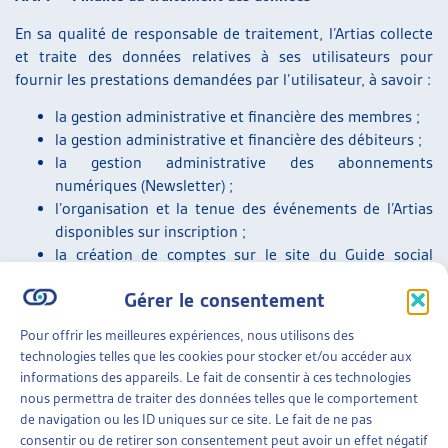
En sa qualité de responsable de traitement, l’Artias collecte
et traite des données relatives à ses utilisateurs pour
fournir les prestations demandées par l’utilisateur, à savoir :
la gestion administrative et financière des membres ;
la gestion administrative et financière des débiteurs ;
la gestion administrative des abonnements
numériques (Newsletter) ;
l’organisation et la tenue des événements de l’Artias
disponibles sur inscription ;
la création de comptes sur le site du Guide social
romand ;
Gérer le consentement
la notification automatique des mises à jour des fiches
du Guide social romand ;
Pour offrir les meilleures expériences, nous utilisons des
le traitement et la gestion des demandes effectuées
technologies telles que les cookies pour stocker et/ou accéder aux
par téléphone ou envoyées par courrier postal ou
informations des appareils. Le fait de consentir à ces technologies
électronique ainsi que via les formulaires présents sur
nous permettra de traiter des données telles que le comportement
le site du Guide social romand ;
de navigation ou les ID uniques sur ce site. Le fait de ne pas
l’enregistrement des traces de connexion sur les sites
consentir ou de retirer son consentement peut avoir un effet négatif