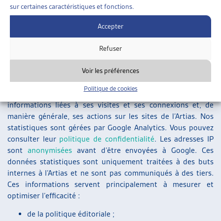
édité par l’Artias ;
sur certaines caractéristiques et fonctions.
la gestion des enquêtes et de sondages ;
Accepter
la réalisation et l’analyse de statistiques ;
l’envoi de newsletters et d’informations liées à nos
Refuser
activités ;
les opérations de prospection.
Voir les préférences
Politique de cookies
L’utilisateur accepte le fait que l’Artias collecte et analyse les
informations liées à ses visites et ses connexions et, de
manière générale, ses actions sur les sites de l’Artias. Nos
statistiques sont gérées par Google Analytics. Vous pouvez
consulter leur
politique de confidentialité
. Les adresses IP
sont
anonymisées
avant d’être envoyées à Google. Ces
données statistiques sont uniquement traitées à des buts
internes à l’Artias et ne sont pas communiqués à des tiers.
Ces informations servent principalement à mesurer et
optimiser l’efficacité :
de la politique éditoriale ;