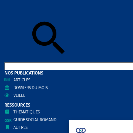
Accueil
>
Rec
RECO
PRES
Grâce à la 
à des serv
recommandat
En effet, le
confient de
notamment d
NOS PUBLICATIONS
adultes. Le
ARTICLES
constammen
DOSSIERS DU MOIS
plutôt qu’à 
VEILLE
lesquelles l
RESSOURCES
Selon les ca
THÉMATIQUES
n’est pas le
GUIDE SOCIAL ROMAND
présentes r
AUTRES
essentiels :