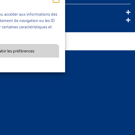
 regard des buts des
t/ou accéder aux informations des
rtement de navigation ou les ID
 certaines caractéristiques et
ompétence ;
ie et le formalisme
ongue haleine, rendu
Voir les préférences
té leurs compétences
s forces de l’Artias,
 constructifs entre
lequel s’est fondé le
ion, comprenant des
ontre la pauvreté, a
e la sécurité sociale