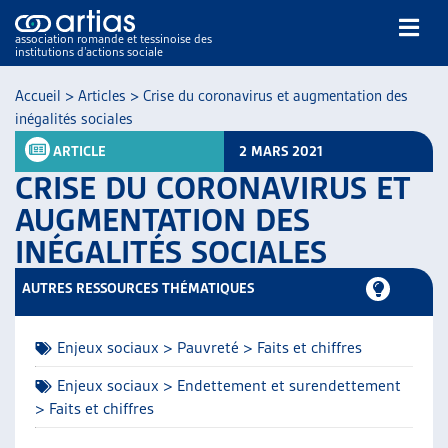
association romande et tessinoise des
institutions d’actions sociale
Rechercher
Accueil
>
Articles
>
Crise du coronavirus et augmentation des
inégalités sociales
ARTICLE
2 MARS 2021
CRISE DU CORONAVIRUS ET
AUGMENTATION DES
INÉGALITÉS SOCIALES
NOS PUBLICATIONS
ARTICLES
AUTRES RESSOURCES THÉMATIQUES
DOSSIERS DU MOIS
VEILLE
Enjeux sociaux > Pauvreté > Faits et chiffres
RESSOURCES
THÉMATIQUES
Enjeux sociaux > Endettement et surendettement
> Faits et chiffres
GUIDE SOCIAL ROMAND
AUTRES