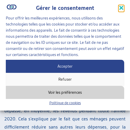
des horaires de travail, soit au chômage. Dans la catégorie
Gérer le consentement
de revenu de 16’000 et plus, ils sont un sixième à se
retrouver dans cette situation.
Pour offrir les meilleures expériences, nous utilisons des
technologies telles que les cookies pour stocker et/ou accéder aux
Des dépenses incompressibles qui dépassent les revenus
informations des appareils. Le fait de consentir à ces technologies
nous permettra de traiter des données telles que le comportement
L’étude du KOF se penche aussi sur l’évolution des dépenses
de navigation ou les ID uniques sur ce site. Le fait de ne pas
consentir ou de retirer son consentement peut avoir un effet négatif
des ménages. Tout d’abord, 50% des ménages indiquent
sur certaines caractéristiques et fonctions.
n’avoir pas moins dépensé que d’habitude. Cela n’empêche
pas une disparité dans les comportements des différents
Accepter
ménages : les ménages aux revenus les plus bas ont
Refuser
dépensé en moyenne 12% de moins et ceux aux revenus les
plus haut 16% de moins.
Voir les préférences
Pour les ménages les plus défavorisés, les dépenses ont
Politique de cookies
dépassé, en moyenne, les revenus pendant toute l’année
2020. Cela s’explique par le fait que ces ménages peuvent
difficilement réduire sans autres leurs dépenses, pour la