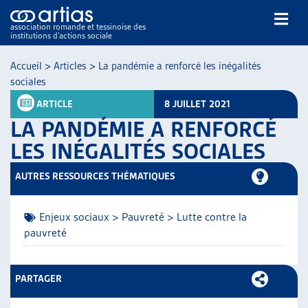
association romande et tessinoise des
institutions d’actions sociale
Rechercher
Accueil
>
Articles
>
La pandémie a renforcé les inégalités
sociales
ARTICLE
8 JUILLET 2021
LA PANDÉMIE A RENFORCÉ
LES INÉGALITÉS SOCIALES
NOS PUBLICATIONS
AUTRES RESSOURCES THÉMATIQUES
ARTICLES
DOSSIERS DU MOIS
Enjeux sociaux > Pauvreté > Lutte contre la
VEILLE
pauvreté
RESSOURCES
THÉMATIQUES
PARTAGER
GUIDE SOCIAL ROMAND
AUTRES