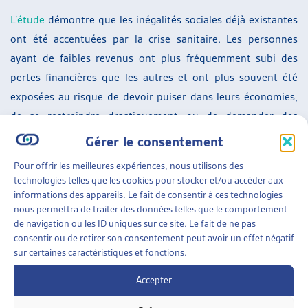
L’étude
démontre que les inégalités sociales déjà existantes
ont été accentuées par la crise sanitaire. Les personnes
ayant de faibles revenus ont plus fréquemment subi des
pertes financières que les autres et ont plus souvent été
exposées au risque de devoir puiser dans leurs économies,
de se restreindre drastiquement ou de demander des
prestations sociales.
Gérer le consentement
SUR LE MÊME THÈME…
Pour offrir les meilleures expériences, nous utilisons des
technologies telles que les cookies pour stocker et/ou accéder aux
DOSSIER DU MOIS
informations des appareils. Le fait de consentir à ces technologies
nous permettra de traiter des données telles que le comportement
ENTRE VISIBLE ET INVISIBLE : INÉGALITÉS SOCIO-
de navigation ou les ID uniques sur ce site. Le fait de ne pas
ÉCONOMIQUES À L’ÉCOLE ET EN FORMATION
consentir ou de retirer son consentement peut avoir un effet négatif
L’école d’aujourd’hui se veut inclusive et affiche
sur certaines caractéristiques et fonctions.
volontiers l’ambition d’accueillir la diversité des élèves
dans ses multiples manifestations. Les récits des
Accepter
actrices et des acteurs [...]