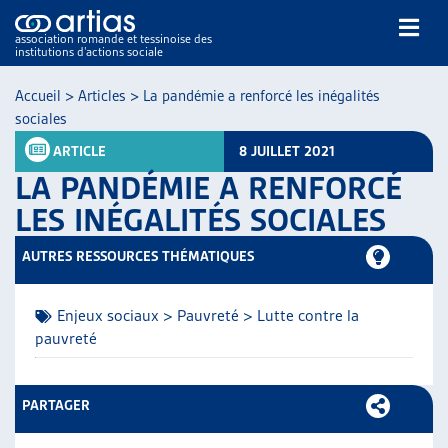
association romande et tessinoise des
institutions d’actions sociale
Rechercher
Accueil
>
Articles
>
La pandémie a renforcé les inégalités
sociales
ARTICLE
8 JUILLET 2021
LA PANDÉMIE A RENFORCÉ
LES INÉGALITÉS SOCIALES
NOS PUBLICATIONS
AUTRES RESSOURCES THÉMATIQUES
ARTICLES
DOSSIERS DU MOIS
Enjeux sociaux > Pauvreté > Lutte contre la
VEILLE
pauvreté
RESSOURCES
THÉMATIQUES
PARTAGER
GUIDE SOCIAL ROMAND
AUTRES