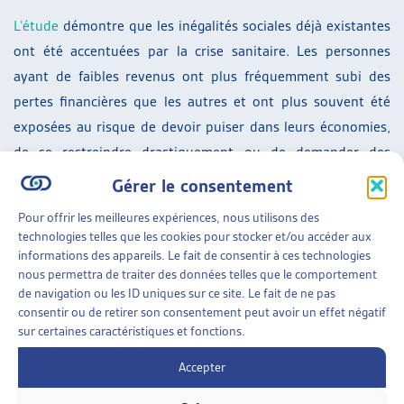
L’étude
démontre que les inégalités sociales déjà existantes
ont été accentuées par la crise sanitaire. Les personnes
ayant de faibles revenus ont plus fréquemment subi des
pertes financières que les autres et ont plus souvent été
exposées au risque de devoir puiser dans leurs économies,
de se restreindre drastiquement ou de demander des
prestations sociales.
Gérer le consentement
SUR LE MÊME THÈME…
Pour offrir les meilleures expériences, nous utilisons des
technologies telles que les cookies pour stocker et/ou accéder aux
DOSSIER DU MOIS
informations des appareils. Le fait de consentir à ces technologies
nous permettra de traiter des données telles que le comportement
ENTRE VISIBLE ET INVISIBLE : INÉGALITÉS SOCIO-
de navigation ou les ID uniques sur ce site. Le fait de ne pas
ÉCONOMIQUES À L’ÉCOLE ET EN FORMATION
consentir ou de retirer son consentement peut avoir un effet négatif
L’école d’aujourd’hui se veut inclusive et affiche
sur certaines caractéristiques et fonctions.
volontiers l’ambition d’accueillir la diversité des élèves
dans ses multiples manifestations. Les récits des
Accepter
actrices et des acteurs [...]