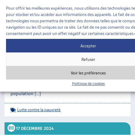
0373.html#id_18b91f23b07407098db143ae6aa89bb5
Pour offrir les meilleures expériences, nous utilisons des technologies te
pour stocker et/ou accéder aux informations des appareils. Le fait de co
SUR LE MÊME THÈME…
technologies nous permettra de traiter des données telles que le comp
20 JANVIER 2025
navigation ou les ID uniques sur ce site. Le fait de ne pas consentir ou de
consentement peut avoir un effet négatif sur certaines caractéristiques 
UN NOUVEAU PLAN FÉDÉRAL POUR LUTTER
Accepter
CONTRE LA PAUVRETÉ EN SUISSE
Le 20 décembre 2024, le Conseil fédéral a adopté un
Refuser
plan pour développer et renforcer sa politique
nationale de lutte contre la pauvreté, en concertation
Voir les préférences
avec les cantons, les communes et les acteurs de la
société civile[1]. Ce nouveau cadre vise à réduire la
Politique de cookies
pauvreté en Suisse qui touchait, en 2022, 8,2% de la
population […]
Lutte contre la pauvreté
17 DÉCEMBRE 2024