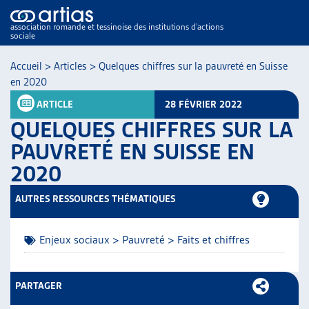
association romande et tessinoise des institutions d’actions
sociale
Accueil
>
Articles
>
Quelques chiffres sur la pauvreté en Suisse
en 2020
ARTICLE
28 FÉVRIER 2022
QUELQUES CHIFFRES SUR LA
PAUVRETÉ EN SUISSE EN
2020
NOS PUBLICATIONS
ARTICLES
AUTRES RESSOURCES THÉMATIQUES
DOSSIERS DU MOIS
VEILLE
Enjeux sociaux > Pauvreté > Faits et chiffres
RESSOURCES
THÉMATIQUES
GUIDE SOCIAL ROMAND
PARTAGER
AUTRES