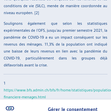
conditions de vie (SILC), menée de manière coordonnée au
niveau européen. [2]
Soulignons également que selon les statistiques
expérimentales de l’OFS, jusqu’au premier semestre 2021, la
pandémie de COVID-19 a eu un impact conséquent sur les
revenus des ménages. 11,3% de la population ont indiqué
une baisse de leurs revenus en lien avec la pandémie du
COVID-19, particulièrement dans les groupes déjà
défavorisés avant la crise.
1
https://www.bfs.admin.ch/bfs/fr/home/statistiques/population
financiere-menages.html
2
https://www.bfs.admin.ch/bfs/fr/home.gnpdetail.2022-
Gérer le consentement