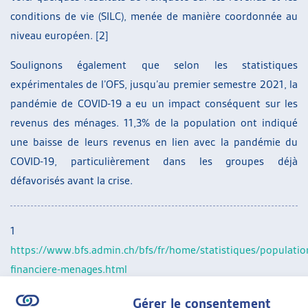
conditions de vie (SILC), menée de manière coordonnée au
niveau européen. [2]
Soulignons également que selon les statistiques
expérimentales de l’OFS, jusqu’au premier semestre 2021, la
pandémie de COVID-19 a eu un impact conséquent sur les
revenus des ménages. 11,3% de la population ont indiqué
une baisse de leurs revenus en lien avec la pandémie du
COVID-19, particulièrement dans les groupes déjà
défavorisés avant la crise.
1
https://www.bfs.admin.ch/bfs/fr/home/statistiques/population
financiere-menages.html
2
https://www.bfs.admin.ch/bfs/fr/home.gnpdetail.2022-
Gérer le consentement