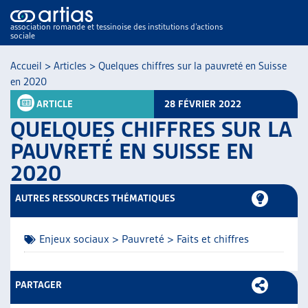
association romande et tessinoise des institutions d’actions
sociale
Accueil
>
Articles
>
Quelques chiffres sur la pauvreté en Suisse
en 2020
ARTICLE
28 FÉVRIER 2022
QUELQUES CHIFFRES SUR LA
PAUVRETÉ EN SUISSE EN
2020
NOS PUBLICATIONS
ARTICLES
AUTRES RESSOURCES THÉMATIQUES
DOSSIERS DU MOIS
VEILLE
Enjeux sociaux > Pauvreté > Faits et chiffres
RESSOURCES
THÉMATIQUES
GUIDE SOCIAL ROMAND
PARTAGER
AUTRES