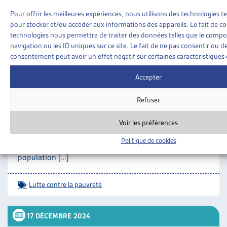
0373.html#id_18b91f23b07407098db143ae6aa89bb5
Pour offrir les meilleures expériences, nous utilisons des technologies te
pour stocker et/ou accéder aux informations des appareils. Le fait de co
SUR LE MÊME THÈME…
technologies nous permettra de traiter des données telles que le comp
20 JANVIER 2025
navigation ou les ID uniques sur ce site. Le fait de ne pas consentir ou de
consentement peut avoir un effet négatif sur certaines caractéristiques 
UN NOUVEAU PLAN FÉDÉRAL POUR LUTTER
Accepter
CONTRE LA PAUVRETÉ EN SUISSE
Le 20 décembre 2024, le Conseil fédéral a adopté un
Refuser
plan pour développer et renforcer sa politique
nationale de lutte contre la pauvreté, en concertation
Voir les préférences
avec les cantons, les communes et les acteurs de la
société civile[1]. Ce nouveau cadre vise à réduire la
Politique de cookies
pauvreté en Suisse qui touchait, en 2022, 8,2% de la
population […]
Lutte contre la pauvreté
17 DÉCEMBRE 2024