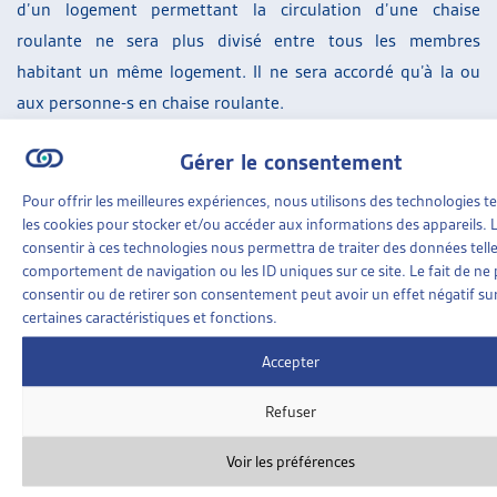
d’un logement permettant la circulation d’une chaise
roulante ne sera plus divisé entre tous les membres
habitant un même logement. Il ne sera accordé qu’à la ou
aux personne-s en chaise roulante.
Il appartient maintenant au Conseil national et au Conseil
Gérer le consentement
des États d’évaluer cette proposition de modification de la
Pour offrir les meilleures expériences, nous utilisons des technologies te
LPC et de décider s’ils souhaitent classer le postulat
17.3268
les cookies pour stocker et/ou accéder aux informations des appareils. L
et la motion
18.3716
auxquels répond ce message du Conseil
consentir à ces technologies nous permettra de traiter des données telle
comportement de navigation ou les ID uniques sur ce site. Le fait de ne
fédéral.
consentir ou de retirer son consentement peut avoir un effet négatif su
certaines caractéristiques et fonctions.
[1]
Communiqué de presse disponible à l’adresse suivante :
Accepter
https://www.admin.ch/gov/fr/accueil/documentation/commun
Refuser
id-102450.html
.
SUR LE MÊME THÈME…
Voir les préférences
23 JUIN 2023