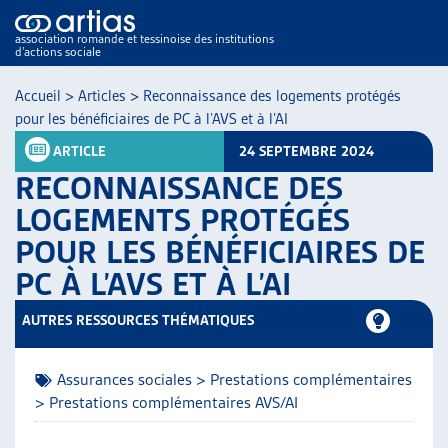
association romande et tessinoise des institutions
d’actions sociale
Recherc
Accueil
>
Articles
>
Reconnaissance des logements protégés
pour les bénéficiaires de PC à l’AVS et à l’AI
ARTICLE
24 SEPTEMBRE 2024
RECONNAISSANCE DES
LOGEMENTS PROTÉGÉS
POUR LES BÉNÉFICIAIRES DE
NOS PUBLICATIONS
PC À L’AVS ET À L’AI
ARTICLES
DOSSIERS DU MOIS
AUTRES RESSOURCES THÉMATIQUES
VEILLE
RESSOURCES
Assurances sociales > Prestations complémentaires
THÉMATIQUES
> Prestations complémentaires AVS/AI
GUIDE SOCIAL ROMAND
AUTRES