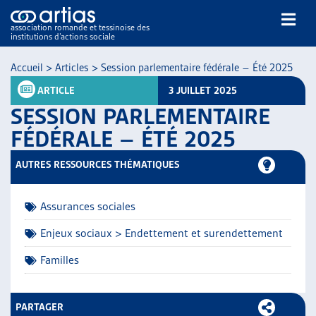
association romande et tessinoise des
institutions d’actions sociale
Rechercher
Accueil
>
Articles
>
Session parlementaire fédérale – Été 2025
ARTICLE
3 JUILLET 2025
SESSION PARLEMENTAIRE
FÉDÉRALE – ÉTÉ 2025
AUTRES RESSOURCES THÉMATIQUES
NOS PUBLICATIONS
ARTICLES
Assurances sociales
DOSSIERS DU MOIS
VEILLE
Enjeux sociaux > Endettement et surendettement
RESSOURCES
Familles
THÉMATIQUES
GUIDE SOCIAL ROMAND
AUTRES
PARTAGER