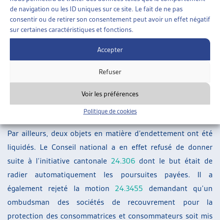
l’Artias a publié en juin 2025 un article à ce propos (voir ci-
de navigation ou les ID uniques sur ce site. Le fait de ne pas
dessous « Sur le même thème… »).
consentir ou de retirer son consentement peut avoir un effet négatif
sur certaines caractéristiques et fonctions.
Endettement
Accepter
Le Conseil national a adhéré à la proposition de
modification du Conseil des États de la motion
20.3067
qui
Refuser
souhaite réduire les émoluments en matière de poursuite et
Voir les préférences
de faillite. L’objet est transmis au Conseil fédéral pour
Politique de cookies
rédiger un projet de loi.
Par ailleurs, deux objets en matière d’endettement ont été
liquidés. Le Conseil national a en effet refusé de donner
suite à l’initiative cantonale
24.306
dont le but était de
radier automatiquement les poursuites payées. Il a
également rejeté la motion
24.3455
demandant qu’un
ombudsman des sociétés de recouvrement pour la
protection des consommatrices et consommateurs soit mis