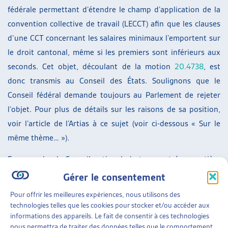
fédérale permettant d’étendre le champ d’application de la
convention collective de travail (LECCT) afin que les clauses
d’une CCT concernant les salaires minimaux l’emportent sur
le droit cantonal, même si les premiers sont inférieurs aux
seconds. Cet objet, découlant de la motion
20.4738
, est
donc transmis au Conseil des États. Soulignons que le
Conseil fédéral demande toujours au Parlement de rejeter
l’objet. Pour plus de détails sur les raisons de sa position,
voir l’article de l’Artias à ce sujet (voir ci-dessous « Sur le
même thème… »).
En revanche, le Conseil national n’est pas entré en matière
sur l’initiative parlementaire
18.455
qui visait à accorder la
Gérer le consentement
qualité de personne exerçant une activité lucrative
Pour offrir les meilleures expériences, nous utilisons des
indépendante en tenant compte du contrat conclu entre les
technologies telles que les cookies pour stocker et/ou accéder aux
parties. L’objet est donc définitivement liquidé. Pour rappel,
informations des appareils. Le fait de consentir à ces technologies
nous permettra de traiter des données telles que le comportement