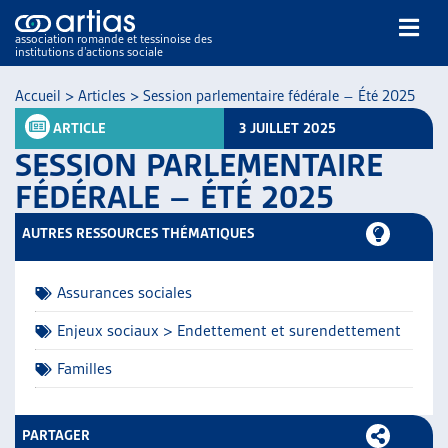
association romande et tessinoise des
institutions d’actions sociale
Rechercher
Accueil
>
Articles
>
Session parlementaire fédérale – Été 2025
ARTICLE
3 JUILLET 2025
SESSION PARLEMENTAIRE
FÉDÉRALE – ÉTÉ 2025
AUTRES RESSOURCES THÉMATIQUES
NOS PUBLICATIONS
ARTICLES
Assurances sociales
DOSSIERS DU MOIS
VEILLE
Enjeux sociaux > Endettement et surendettement
RESSOURCES
Familles
THÉMATIQUES
GUIDE SOCIAL ROMAND
AUTRES
PARTAGER