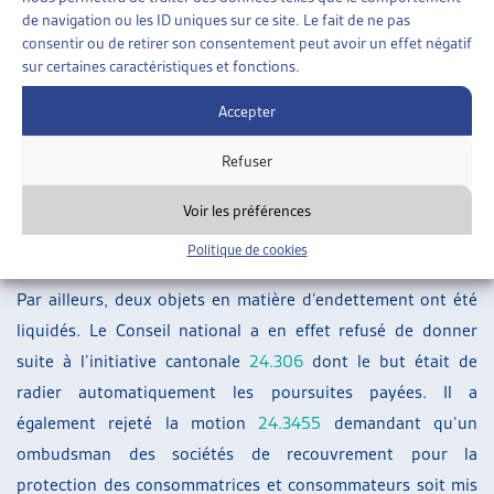
l’Artias a publié en juin 2025 un article à ce propos (voir ci-
de navigation ou les ID uniques sur ce site. Le fait de ne pas
dessous « Sur le même thème… »).
consentir ou de retirer son consentement peut avoir un effet négatif
sur certaines caractéristiques et fonctions.
Endettement
Accepter
Le Conseil national a adhéré à la proposition de
modification du Conseil des États de la motion
20.3067
qui
Refuser
souhaite réduire les émoluments en matière de poursuite et
Voir les préférences
de faillite. L’objet est transmis au Conseil fédéral pour
Politique de cookies
rédiger un projet de loi.
Par ailleurs, deux objets en matière d’endettement ont été
liquidés. Le Conseil national a en effet refusé de donner
suite à l’initiative cantonale
24.306
dont le but était de
radier automatiquement les poursuites payées. Il a
également rejeté la motion
24.3455
demandant qu’un
ombudsman des sociétés de recouvrement pour la
protection des consommatrices et consommateurs soit mis