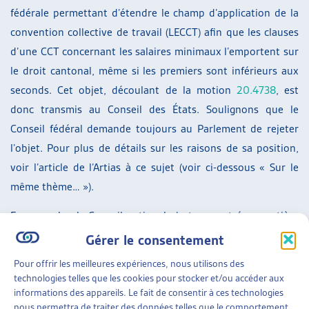
fédérale permettant d’étendre le champ d’application de la
convention collective de travail (LECCT) afin que les clauses
d’une CCT concernant les salaires minimaux l’emportent sur
le droit cantonal, même si les premiers sont inférieurs aux
seconds. Cet objet, découlant de la motion
20.4738
, est
donc transmis au Conseil des États. Soulignons que le
Conseil fédéral demande toujours au Parlement de rejeter
l’objet. Pour plus de détails sur les raisons de sa position,
voir l’article de l’Artias à ce sujet (voir ci-dessous « Sur le
même thème… »).
En revanche, le Conseil national n’est pas entré en matière
sur l’initiative parlementaire
18.455
qui visait à accorder la
Gérer le consentement
qualité de personne exerçant une activité lucrative
Pour offrir les meilleures expériences, nous utilisons des
indépendante en tenant compte du contrat conclu entre les
technologies telles que les cookies pour stocker et/ou accéder aux
parties. L’objet est donc définitivement liquidé. Pour rappel,
informations des appareils. Le fait de consentir à ces technologies
nous permettra de traiter des données telles que le comportement