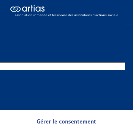
ualités ARTIAS
>
COMPLET – Journée d’automne 2023 – Santé mentale e
association romande et tessinoise des institutions d’actions sociale
ITÉ ARTIAS
15 AOÛT 2023
LET – JOURNÉE D’AUTOMNE 20
 MENTALE ET PRÉCARITÉ : AU-
GRENAGE
rnée d’automne 2023, l’Artias propose une contribution au dia
 Tandis qu’une santé mentale fragilisée peut être source de pré
ctionnent ces mécanismes ? Les actrices et acteurs du social,
ns leur santé mentale, ne disposent pas toujours des outils req
Gérer le consentement
 Que proposer d’autre que des objectifs d’activation quand l’attei