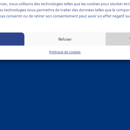
ences, nous utilisons des technologies telles que les cookies pour stocker e
nformation (09.11.23): nous ne prenons plus d’inscription, même 
 ces technologies nous permettra de traiter des données telles que le compo
e pas consentir ou de retirer son consentement peut avoir un effet négatif sur
us
Refuser
Politique de cookies