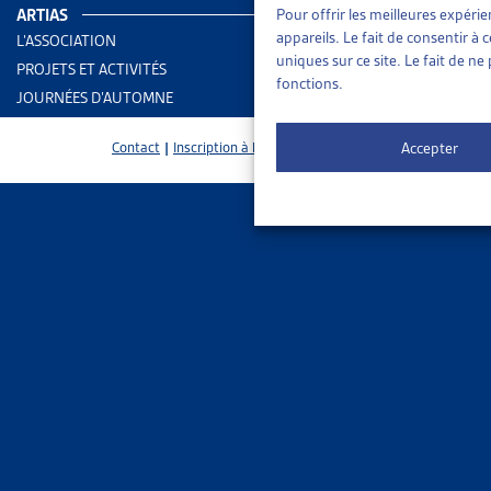
ARTIAS
Pour offrir les meilleures expéri
> Dernière i
appareils. Le fait de consentir à
L’ASSOCIATION
uniques sur ce site. Le fait de n
PROJETS ET ACTIVITÉS
En savoir pl
fonctions.
JOURNÉES D’AUTOMNE
Accepter
Contact
|
Inscription à la Newsletter