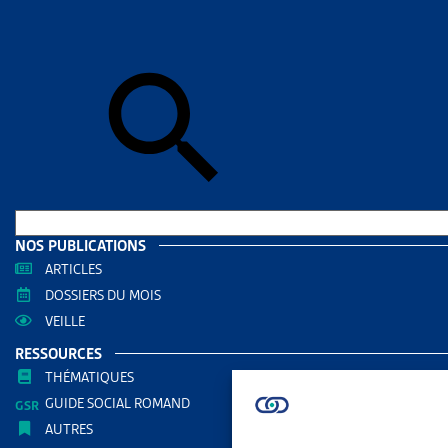
Accueil
>
Act
ACTUAL
COMP
SANTÉ
L’EN
PARTAGER
NOS PUBLICATIONS
ARTICLES
DOSSIERS DU MOIS
Pour sa jou
VEILLE
précarité ».
RESSOURCES
Comment fon
THÉMATIQUES
atteintes da
GUIDE SOCIAL ROMAND
AUTRES
situations ?