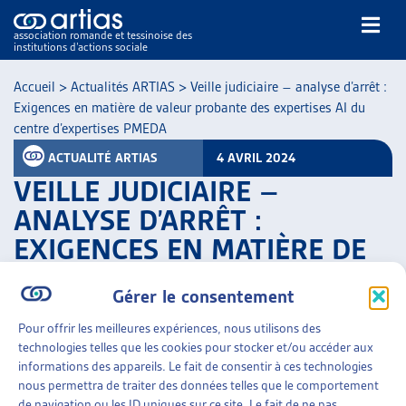
association romande et tessinoise des
institutions d’actions sociale
Rechercher
Accueil
>
Actualités ARTIAS
>
Veille judiciaire – analyse d’arrêt :
Exigences en matière de valeur probante des expertises AI du
centre d’expertises PMEDA
ACTUALITÉ ARTIAS
4 AVRIL 2024
VEILLE JUDICIAIRE –
ANALYSE D’ARRÊT :
NOS PUBLICATIONS
EXIGENCES EN MATIÈRE DE
ARTICLES
VALEUR PROBANTE DES
DOSSIERS DU MOIS
Gérer le consentement
VEILLE
EXPERTISES AI DU CENTRE
RESSOURCES
D’EXPERTISES PMEDA
Pour offrir les meilleures expériences, nous utilisons des
THÉMATIQUES
technologies telles que les cookies pour stocker et/ou accéder aux
informations des appareils. Le fait de consentir à ces technologies
PARTAGER
GUIDE SOCIAL ROMAND
nous permettra de traiter des données telles que le comportement
AUTRES
de navigation ou les ID uniques sur ce site. Le fait de ne pas