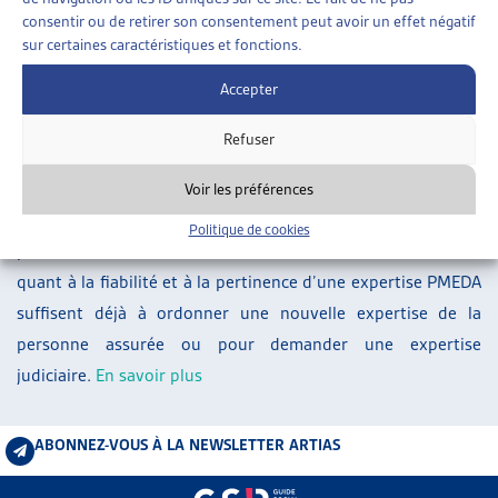
ARTIAS
consentir ou de retirer son consentement peut avoir un effet négatif
sur certaines caractéristiques et fonctions.
L’ASSOCIATION
PROJETS ET ACTIVITÉS
Accepter
À la suite de la suspension de l’attribution des mandats
JOURNÉES D’AUTOMNE
d’expertises bi- et pluridisciplinaires au centre d’expertises
Refuser
PMEDA, le Tribunal fédéral a jugé qu’il fallait poser des
exigences strictes concernant l’appréciation de la valeur
Voir les préférences
probante des expertises PMEDA déjà ordonnées dans les
Politique de cookies
procédures encore en cours: des doutes relativement faibles
quant à la fiabilité et à la pertinence d’une expertise PMEDA
suffisent déjà à ordonner une nouvelle expertise de la
personne assurée ou pour demander une expertise
judiciaire.
En savoir plus
ABONNEZ-VOUS À LA NEWSLETTER ARTIAS