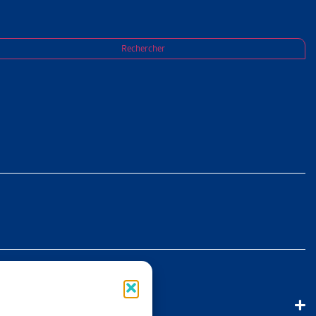
ière de valeur probante des expertises AI du
Rechercher
T :
ENTRE
 pluridisciplinaires au centre d’expertises PMEDA, le Tribunal
ppréciation de la valeur probante des expertises PMEDA déjà
bles quant à la fiabilité et à la pertinence d’une expertise