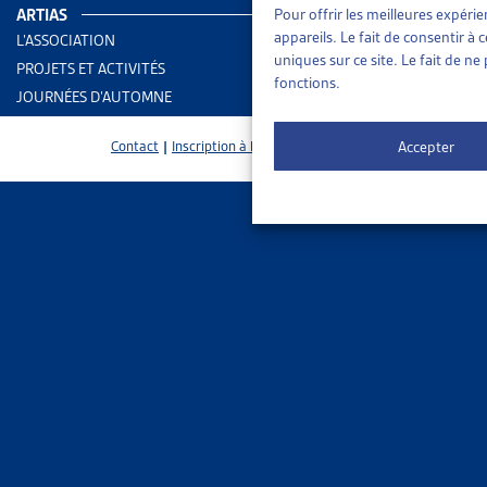
PMEDA suffi
ARTIAS
Pour offrir les meilleures expéri
appareils. Le fait de consentir à
L’ASSOCIATION
uniques sur ce site. Le fait de n
PROJETS ET ACTIVITÉS
fonctions.
JOURNÉES D’AUTOMNE
Accepter
Contact
|
Inscription à la Newsletter