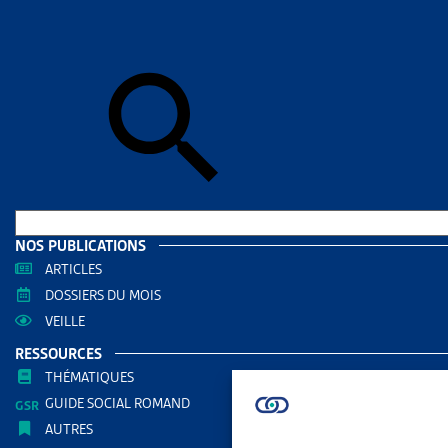
Accueil
>
Act
centre d’exp
ACTUAL
VEILL
EXIG
PROB
D’EX
NOS PUBLICATIONS
PARTAGER
ARTICLES
DOSSIERS DU MOIS
VEILLE
RESSOURCES
À la suite d
THÉMATIQUES
fédéral a j
GUIDE SOCIAL ROMAND
AUTRES
ordonnées d