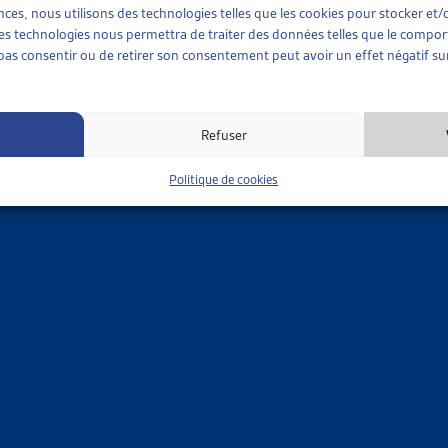
sent déjà à ordonner une nouvelle expertise de la personne assu
ences, nous utilisons des technologies telles que les cookies pour stocker e
 ces technologies nous permettra de traiter des données telles que le compo
e pas consentir ou de retirer son consentement peut avoir un effet négatif sur
Refuser
Politique de cookies