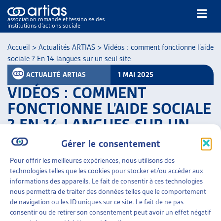
association romande et tessinoise des
institutions d’actions sociale
Rechercher
Accueil
>
Actualités ARTIAS
>
Vidéos : comment fonctionne l’aide
sociale ? En 14 langues sur un seul site
ACTUALITÉ ARTIAS
1 MAI 2025
VIDÉOS : COMMENT
FONCTIONNE L’AIDE SOCIALE
? EN 14 LANGUES SUR UN
NOS PUBLICATIONS
SEUL SITE
ARTICLES
Gérer le consentement
DOSSIERS DU MOIS
PARTAGER
Pour offrir les meilleures expériences, nous utilisons des
VEILLE
technologies telles que les cookies pour stocker et/ou accéder aux
RESSOURCES
informations des appareils. Le fait de consentir à ces technologies
THÉMATIQUES
nous permettra de traiter des données telles que le comportement
GUIDE SOCIAL ROMAND
de navigation ou les ID uniques sur ce site. Le fait de ne pas
consentir ou de retirer son consentement peut avoir un effet négatif
AUTRES
Sur une idée originale de la Conférence suisse des