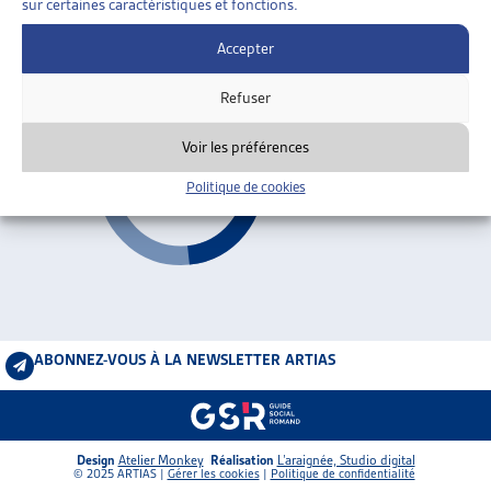
sur certaines caractéristiques et fonctions.
2026
ARTIAS
L’ASSOCIATION
Accepter
PROJETS ET ACTIVITÉS
AVS 2030
Refuser
JOURNÉES D’AUTOMNE
Voir les préférences
Politique de cookies
ABONNEZ-VOUS À LA NEWSLETTER ARTIAS
Design
Atelier Monkey
Réalisation
L’araignée, Studio digital
© 2025 ARTIAS |
Gérer les cookies
|
Politique de confidentialité