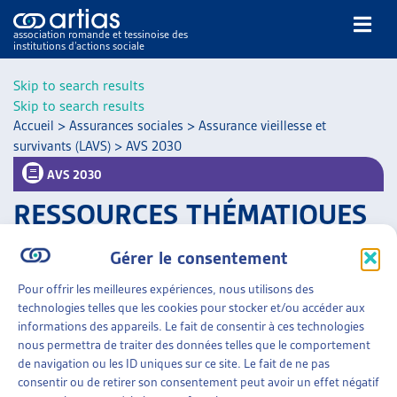
association romande et tessinoise des
institutions d’actions sociale
Rechercher
Skip to search results
Skip to search results
Accueil
>
Assurances sociales
>
Assurance vieillesse et
survivants (LAVS)
>
AVS 2030
AVS 2030
RESSOURCES THÉMATIQUES
NOS PUBLICATIONS
ARTICLES
Filtrer
Gérer le consentement
DOSSIERS DU MOIS
Trier
VEILLE
Pour offrir les meilleures expériences, nous utilisons des
technologies telles que les cookies pour stocker et/ou accéder aux
ASSURANCES SOCIALES
»
ASSURANCE VIEILLESSE
RESSOURCES
informations des appareils. Le fait de consentir à ces technologies
ET SURVIVANTS (LAVS)
»
AVS 2030
THÉMATIQUES
nous permettra de traiter des données telles que le comportement
GUIDE SOCIAL ROMAND
de navigation ou les ID uniques sur ce site. Le fait de ne pas
AVS 2030
consentir ou de retirer son consentement peut avoir un effet négatif
AUTRES
OFAS, page thématique;
communiqué de presse
, mai