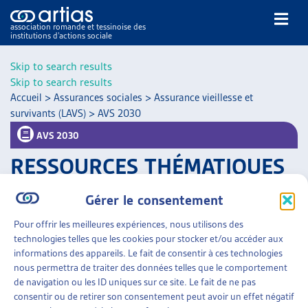
association romande et tessinoise des
institutions d’actions sociale
Rechercher
Skip to search results
Skip to search results
Accueil
>
Assurances sociales
>
Assurance vieillesse et
survivants (LAVS)
>
AVS 2030
AVS 2030
RESSOURCES THÉMATIQUES
NOS PUBLICATIONS
ARTICLES
Filtrer
Gérer le consentement
DOSSIERS DU MOIS
Trier
VEILLE
Pour offrir les meilleures expériences, nous utilisons des
technologies telles que les cookies pour stocker et/ou accéder aux
ASSURANCES SOCIALES
»
ASSURANCE VIEILLESSE
RESSOURCES
informations des appareils. Le fait de consentir à ces technologies
ET SURVIVANTS (LAVS)
»
AVS 2030
THÉMATIQUES
nous permettra de traiter des données telles que le comportement
GUIDE SOCIAL ROMAND
de navigation ou les ID uniques sur ce site. Le fait de ne pas
AVS 2030
consentir ou de retirer son consentement peut avoir un effet négatif
AUTRES
OFAS, page thématique;
communiqué de presse
, mai