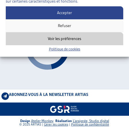
sur certaines caractéristiques et fonctions.
2026
ARTIAS
L’ASSOCIATION
Accepter
PROJETS ET ACTIVITÉS
AVS 2030
Refuser
JOURNÉES D’AUTOMNE
Voir les préférences
Politique de cookies
ABONNEZ-VOUS À LA NEWSLETTER ARTIAS
Design
Atelier Monkey
Réalisation
L’araignée, Studio digital
© 2025 ARTIAS |
Gérer les cookies
|
Politique de confidentialité