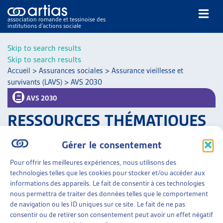
association romande et tessinoise des
institutions d’actions sociale
Rechercher
Skip to search results
Skip to search results
Accueil
>
Assurances sociales
>
Assurance vieillesse et
survivants (LAVS)
>
AVS 2030
AVS 2030
RESSOURCES THÉMATIQUES
NOS PUBLICATIONS
ARTICLES
Filtrer
Gérer le consentement
DOSSIERS DU MOIS
Trier
VEILLE
Pour offrir les meilleures expériences, nous utilisons des
technologies telles que les cookies pour stocker et/ou accéder aux
ASSURANCES SOCIALES
»
ASSURANCE VIEILLESSE
RESSOURCES
informations des appareils. Le fait de consentir à ces technologies
ET SURVIVANTS (LAVS)
»
AVS 2030
THÉMATIQUES
nous permettra de traiter des données telles que le comportement
GUIDE SOCIAL ROMAND
de navigation ou les ID uniques sur ce site. Le fait de ne pas
AVS 2030
consentir ou de retirer son consentement peut avoir un effet négatif
AUTRES
OFAS, page thématique;
communiqué de presse
, mai