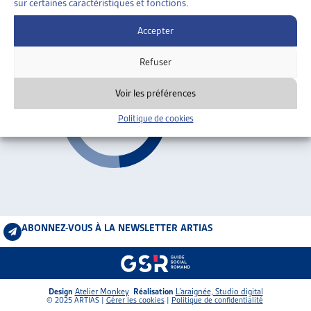
sur certaines caractéristiques et fonctions.
2026
ARTIAS
L’ASSOCIATION
Accepter
PROJETS ET ACTIVITÉS
AVS 2030
Refuser
JOURNÉES D’AUTOMNE
Voir les préférences
Politique de cookies
ABONNEZ-VOUS À LA NEWSLETTER ARTIAS
Design
Atelier Monkey
Réalisation
L’araignée, Studio digital
© 2025 ARTIAS |
Gérer les cookies
|
Politique de confidentialité