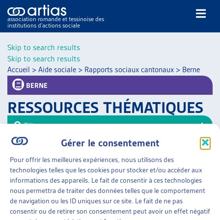
association romande et tessinoise des
institutions d’actions sociale
Rechercher
Skip to search results
Skip to search results
Accueil
>
Aide sociale
>
Rapports sociaux cantonaux
>
Berne
BERNE
RESSOURCES THÉMATIQUES
NOS PUBLICATIONS
Filtrer
ARTICLES
Gérer le consentement
Trier
DOSSIERS DU MOIS
Pour offrir les meilleures expériences, nous utilisons des
VEILLE
AIDE SOCIALE
»
RAPPORTS SOCIAUX CANTONAUX
technologies telles que les cookies pour stocker et/ou accéder aux
»
BERNE
RESSOURCES
informations des appareils. Le fait de consentir à ces technologies
THÉMATIQUES
nous permettra de traiter des données telles que le comportement
RAPPORTS SOCIAUX
GUIDE SOCIAL ROMAND
de navigation ou les ID uniques sur ce site. Le fait de ne pas
Canton de Berne, dès 2008
consentir ou de retirer son consentement peut avoir un effet négatif
AUTRES