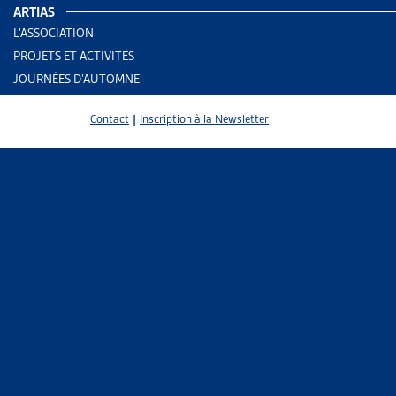
ARTIAS
L’ASSOCIATION
PROJETS ET ACTIVITÉS
JOURNÉES D’AUTOMNE
Contact
|
Inscription à la Newsletter
2 results
Mig
En 
Trier
Per
Le 