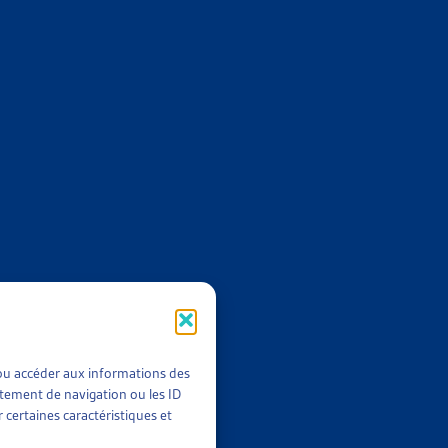
Archives dès 2008
E L’ASILE
8
,
2017
,
2016
,
2015…
t/ou accéder aux informations des
rtement de navigation ou les ID
 certaines caractéristiques et
2014
;
Archives dès 2008