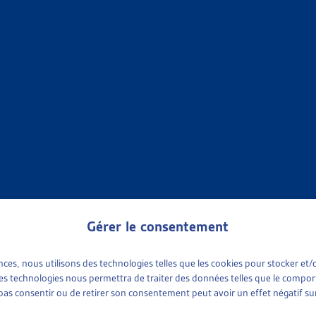
TIONS
»
EN GÉNÉRAL
»
CHIFFRES À L’APPUI
IQUES SUR LES ÉTRANGERS
M,
2024
,
2023
,
2022
,
2021
,
2020
,
2019
,
2018
,
2017
,
2016
,
2015
;
 à l'appui
TIONS
»
EN GÉNÉRAL
»
CHIFFRES À L’APPUI
UR LA SUPPRESSION DE L’AIDE SOCIALE DANS LE DOMAINE D
orts et résultats en bref dès 2016;
2022
,
2021
,
2020
,
2019
,
201
 à l'appui
Gérer le consentement
TIONS
»
EN GÉNÉRAL
»
CHIFFRES À L’APPUI
ences, nous utilisons des technologies telles que les cookies pour stocker e
 ces technologies nous permettra de traiter des données telles que le compo
e pas consentir ou de retirer son consentement peut avoir un effet négatif sur
IQUES SUR L’IMMIGRATION
M,
2024
,
2023
,
2022
,
2021
,
2020
,
2019
,
2018
,
2017
,
2016
,
2015
,