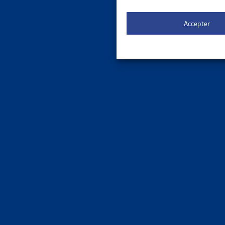
Chiffres
Accepter
MIGRA
POPULAT
OFS, don
Chiffres
MIGRA
COMMENT
OFS, rapp
Chiffres