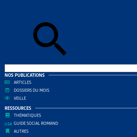
Skip to sear
Skip to sear
Accueil
>
Mig
CHIFFR
RESS
Filtrer
RECHERC
NOS PUBLICATIONS
ARTICLES
DOSSIERS DU MOIS
VEILLE
RESSOURCES
THÉMATIQUES
GUIDE SOCIAL ROMAND
AUTRES
THÈMES