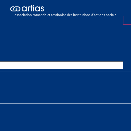
ch results
ch results
association romande et tessinoise des institutions d’actions sociale
rations
>
En général
>
Chiffres à l'appui
ES À L’APPUI
OURCES THÉMATIQUES
HE