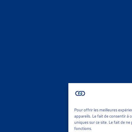
MIGRA
STATIST
DFJP/SE
Chiffres
MIGRA
SUIVI S
SEM, rapp
Chiffres
MIGRA
Pour offrir les meilleures expéri
appareils. Le fait de consentir à
uniques sur ce site. Le fait de n
STATIST
fonctions.
DFJP/SE