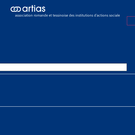
ch results
ch results
association romande et tessinoise des institutions d’actions sociale
rations
>
En général
>
Chiffres à l'appui
ES À L’APPUI
OURCES THÉMATIQUES
HE