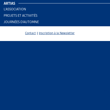
ARTIAS
L’ASSOCIATION
PROJETS ET ACTIVITÉS
JOURNÉES D’AUTOMNE
Contact
|
Inscription à la Newsletter
2 results
Mig
En 
Trier
Per
Le 