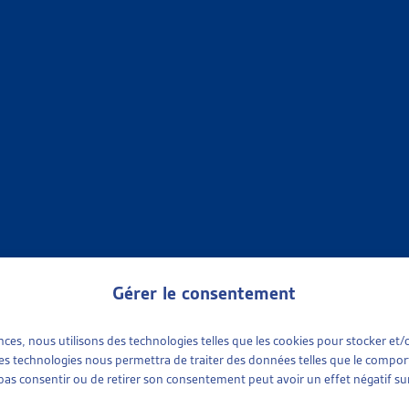
TIONS
»
EN GÉNÉRAL
»
CHIFFRES À L’APPUI
IQUES SUR LES ÉTRANGERS
M,
2024
,
2023
,
2022
,
2021
,
2020
,
2019
,
2018
,
2017
,
2016
,
2015
;
 à l'appui
TIONS
»
EN GÉNÉRAL
»
CHIFFRES À L’APPUI
UR LA SUPPRESSION DE L’AIDE SOCIALE DANS LE DOMAINE D
orts et résultats en bref dès 2016;
2022
,
2021
,
2020
,
2019
,
201
 à l'appui
Gérer le consentement
TIONS
»
EN GÉNÉRAL
»
CHIFFRES À L’APPUI
ences, nous utilisons des technologies telles que les cookies pour stocker e
 ces technologies nous permettra de traiter des données telles que le compo
e pas consentir ou de retirer son consentement peut avoir un effet négatif sur
IQUES SUR L’IMMIGRATION
M,
2024
,
2023
,
2022
,
2021
,
2020
,
2019
,
2018
,
2017
,
2016
,
2015
,