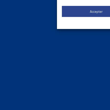
Chiffres
Accepter
MIGRA
POPULAT
OFS, don
Chiffres
MIGRA
COMMENT
OFS, rapp
Chiffres