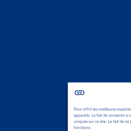
MIGRA
STATIST
DFJP/SE
Chiffres
MIGRA
SUIVI S
SEM, rapp
Chiffres
MIGRA
Pour offrir les meilleures expéri
appareils. Le fait de consentir à
uniques sur ce site. Le fait de n
STATIST
fonctions.
DFJP/SE