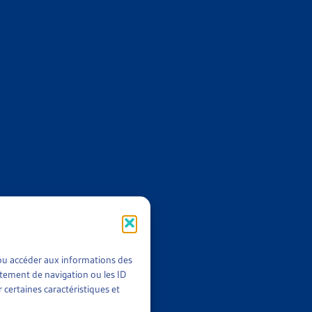
Archives dès 2008
E L’ASILE
8
,
2017
,
2016
,
2015…
t/ou accéder aux informations des
rtement de navigation ou les ID
 certaines caractéristiques et
2014
;
Archives dès 2008