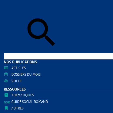
Skip to sear
Skip to sear
Accueil
>
Mig
CHIFFR
RESS
Filtrer
RECHERC
NOS PUBLICATIONS
ARTICLES
DOSSIERS DU MOIS
VEILLE
RESSOURCES
THÉMATIQUES
GUIDE SOCIAL ROMAND
AUTRES
THÈMES