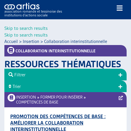
association romande et tessinoise des
institutions d’actions sociale
Rechercher
Skip to search results
Skip to search results
Accueil
>
Insertion
>
Collaboration interinstitutionnelle
COLLABORATION INTERINSTITUTIONNELLE
RESSOURCES THÉMATIQUES
NOS PUBLICATIONS
Filtrer
ARTICLES
Trier
DOSSIERS DU MOIS
VEILLE
INSERTION
»
FORMER POUR INSÉRER
»
COMPÉTENCES DE BASE
RESSOURCES
THÉMATIQUES
PROMOTION DES COMPÉTENCES DE BASE :
GUIDE SOCIAL ROMAND
AMÉLIORER LA COLLABORATION
AUTRES
INTERINSTITUTIONNELLE