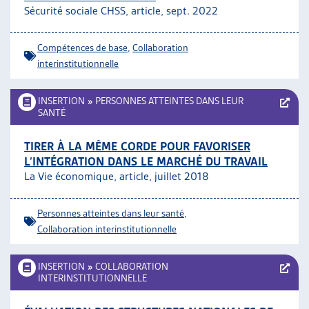
Sécurité sociale CHSS, article, sept. 2022
ARTIAS
L’ASSOCIATION
PROJETS ET ACTIVITÉS
Compétences de base
,
Collaboration
interinstitutionnelle
JOURNÉES D’AUTOMNE
INSERTION
»
PERSONNES ATTEINTES DANS LEUR
SANTÉ
TIRER À LA MÊME CORDE POUR FAVORISER
L’INTÉGRATION DANS LE MARCHÉ DU TRAVAIL
La Vie économique, article, juillet 2018
Personnes atteintes dans leur santé
,
Collaboration interinstitutionnelle
INSERTION
»
COLLABORATION
INTERINSTITUTIONNELLE