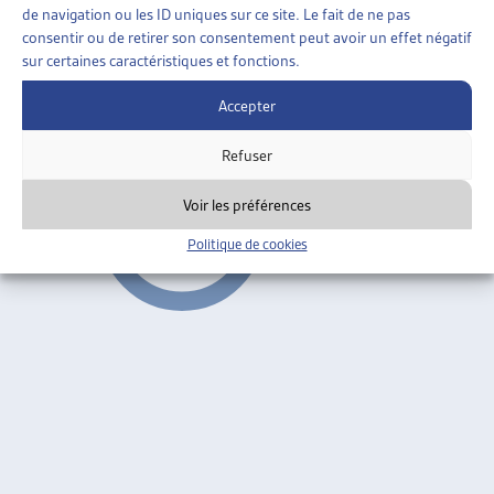
COLLABORATION ENTRE LE PROJET BASES /
de navigation ou les ID uniques sur ce site. Le fait de ne pas
COORDINATION ET LES PROJETS CANTONAUX
consentir ou de retirer son consentement peut avoir un effet négatif
sur certaines caractéristiques et fonctions.
Séance d’information des cantons, fév. 2006
Accepter
Collaboration interinstitutionnelle
Refuser
Voir les préférences
Politique de cookies