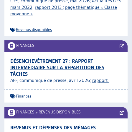
OFS, communiqué de presse, mai 2026;
Actualités OFS
ARTIAS
mars 2022
;
rapport 2013
;
page thématique « Classe
L’ASSOCIATION
moyenne »
PROJETS ET ACTIVITÉS
JOURNÉES D’AUTOMNE
Revenus disponibles
FINANCES
DÉSENCHEVÊTREMENT 27 : RAPPORT
INTERMÉDIAIRE SUR LA RÉPARTITION DES
TÂCHES
AFF, communiqué de presse, avril 2026;
rapport
Finances
FINANCES
»
REVENUS DISPONIBLES
REVENUS ET DÉPENSES DES MÉNAGES