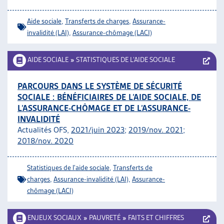
Aide sociale
,
Transferts de charges
,
Assurance-
invalidité (LAI)
,
Assurance-chômage (LACI)
AIDE SOCIALE
»
STATISTIQUES DE L’AIDE SOCIALE
PARCOURS DANS LE SYSTÈME DE SÉCURITÉ
SOCIALE : BÉNÉFICIAIRES DE L’AIDE SOCIALE, DE
L’ASSURANCE-CHÔMAGE ET DE L’ASSURANCE-
INVALIDITÉ
Actualités OFS,
2021/juin 2023
;
2019/nov. 2021
;
2018/nov. 2020
Statistiques de l'aide sociale
,
Transferts de
charges
,
Assurance-invalidité (LAI)
,
Assurance-
chômage (LACI)
ENJEUX SOCIAUX
»
PAUVRETÉ
»
FAITS ET CHIFFRES