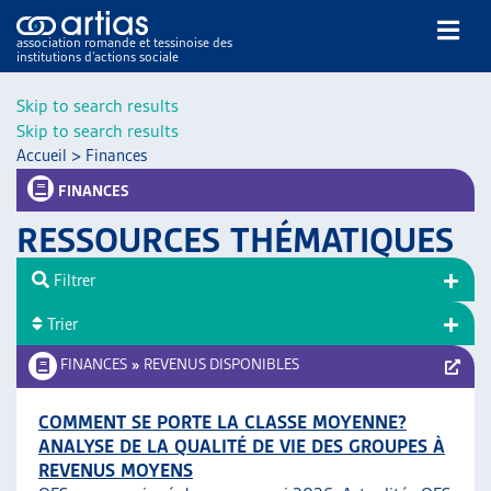
association romande et tessinoise des
institutions d’actions sociale
Rechercher
Skip to search results
Skip to search results
Accueil
>
Finances
FINANCES
RESSOURCES THÉMATIQUES
NOS PUBLICATIONS
Filtrer
ARTICLES
Trier
DOSSIERS DU MOIS
VEILLE
FINANCES
»
REVENUS DISPONIBLES
RESSOURCES
THÉMATIQUES
COMMENT SE PORTE LA CLASSE MOYENNE?
ANALYSE DE LA QUALITÉ DE VIE DES GROUPES À
GUIDE SOCIAL ROMAND
REVENUS MOYENS
AUTRES