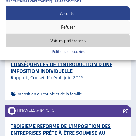
sur certaines caractéristiques et fonctions.
RÉGULARISATION
Canton de Neuchâtel, communiqué, janv. 2016
Accepter
Refuser
Impôts
Voir les préférences
FINANCES
»
IMPÔTS
»
IMPOSITION DU COUPLE ET
DE LA FAMILLE
Politique de cookies
CONSÉQUENCES DE L’INTRODUCTION D’UNE
IMPOSITION INDIVIDUELLE
Rapport, Conseil fédéral, juin 2015
Imposition du couple et de la famille
FINANCES
»
IMPÔTS
TROISIÈME RÉFORME DE L’IMPOSITION DES
ENTREPRISES PRÊTE À ÊTRE SOUMISE AU