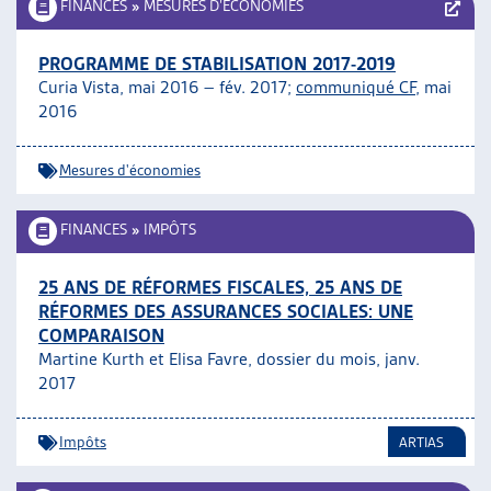
FINANCES
»
MESURES D’ÉCONOMIES
PROGRAMME DE STABILISATION 2017-2019
Curia Vista, mai 2016 – fév. 2017;
communiqué CF,
mai
2016
Mesures d'économies
FINANCES
»
IMPÔTS
25 ANS DE RÉFORMES FISCALES, 25 ANS DE
RÉFORMES DES ASSURANCES SOCIALES: UNE
COMPARAISON
Martine Kurth et Elisa Favre, dossier du mois, janv.
2017
Impôts
ARTIAS