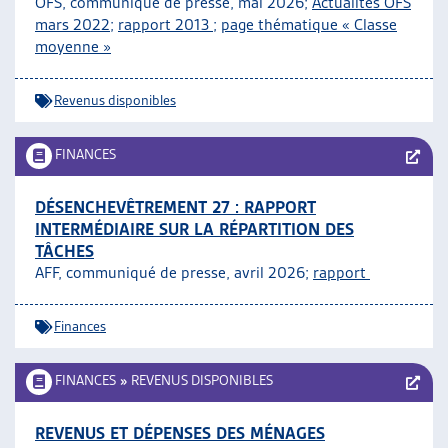
OFS, communiqué de presse, mai 2026;
Actualités OFS
ARTIAS
mars 2022
;
rapport 2013
;
page thématique « Classe
L’ASSOCIATION
moyenne »
PROJETS ET ACTIVITÉS
JOURNÉES D’AUTOMNE
Revenus disponibles
FINANCES
DÉSENCHEVÊTREMENT 27 : RAPPORT
INTERMÉDIAIRE SUR LA RÉPARTITION DES
TÂCHES
AFF, communiqué de presse, avril 2026;
rapport
Finances
FINANCES
»
REVENUS DISPONIBLES
REVENUS ET DÉPENSES DES MÉNAGES