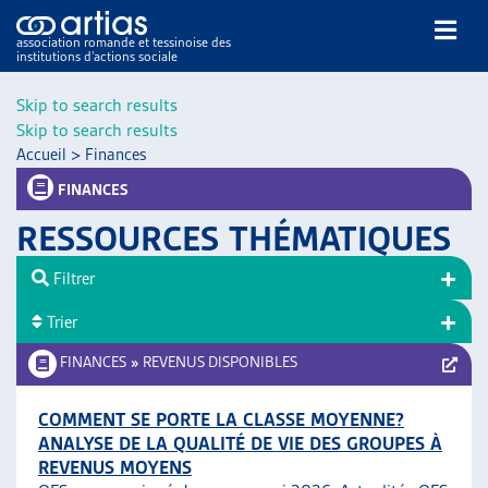
association romande et tessinoise des
institutions d’actions sociale
Rechercher
Skip to search results
Skip to search results
Accueil
>
Finances
FINANCES
RESSOURCES THÉMATIQUES
NOS PUBLICATIONS
Filtrer
ARTICLES
Trier
DOSSIERS DU MOIS
VEILLE
FINANCES
»
REVENUS DISPONIBLES
RESSOURCES
THÉMATIQUES
COMMENT SE PORTE LA CLASSE MOYENNE?
ANALYSE DE LA QUALITÉ DE VIE DES GROUPES À
GUIDE SOCIAL ROMAND
REVENUS MOYENS
AUTRES