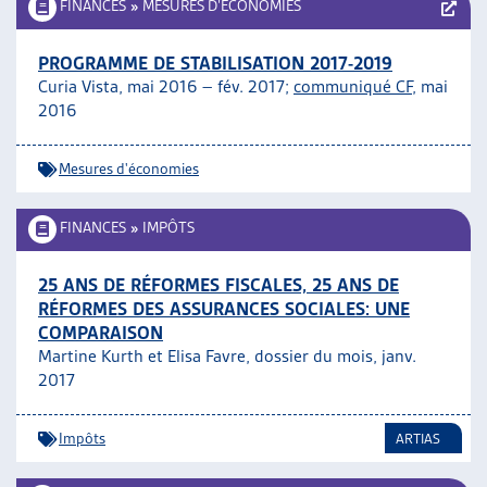
FINANCES
»
MESURES D’ÉCONOMIES
PROGRAMME DE STABILISATION 2017-2019
Curia Vista, mai 2016 – fév. 2017;
communiqué CF,
mai
2016
Mesures d'économies
FINANCES
»
IMPÔTS
25 ANS DE RÉFORMES FISCALES, 25 ANS DE
RÉFORMES DES ASSURANCES SOCIALES: UNE
COMPARAISON
Martine Kurth et Elisa Favre, dossier du mois, janv.
2017
Impôts
ARTIAS