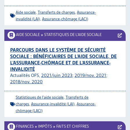
Aide sociale
,
Transferts de charges
,
Assurance-
invalidité (LAI)
,
Assurance-chômage (LACI)
AIDE SOCIALE
»
STATISTIQUES DE L’AIDE SOCIALE
PARCOURS DANS LE SYSTÈME DE SÉCURITÉ
SOCIALE : BÉNÉFICIAIRES DE L’AIDE SOCIALE, DE
L’ASSURANCE-CHÔMAGE ET DE L’ASSURANCE-
INVALIDITÉ
Actualités OFS,
2021/juin 2023
;
2019/nov. 2021
;
2018/nov. 2020
Statistiques de l'aide sociale
,
Transferts de
charges
,
Assurance-invalidité (LAI)
,
Assurance-
chômage (LACI)
FINANCES
»
IMPÔTS
»
FAITS ET CHIFFRES