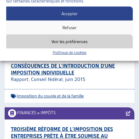
sur certaines caractéristiques et fonctions.
RÉGULARISATION
Canton de Neuchâtel, communiqué, janv. 2016
Accepter
Refuser
Impôts
Voir les préférences
FINANCES
»
IMPÔTS
»
IMPOSITION DU COUPLE ET
DE LA FAMILLE
Politique de cookies
CONSÉQUENCES DE L’INTRODUCTION D’UNE
IMPOSITION INDIVIDUELLE
Rapport, Conseil fédéral, juin 2015
Imposition du couple et de la famille
FINANCES
»
IMPÔTS
TROISIÈME RÉFORME DE L’IMPOSITION DES
ENTREPRISES PRÊTE À ÊTRE SOUMISE AU