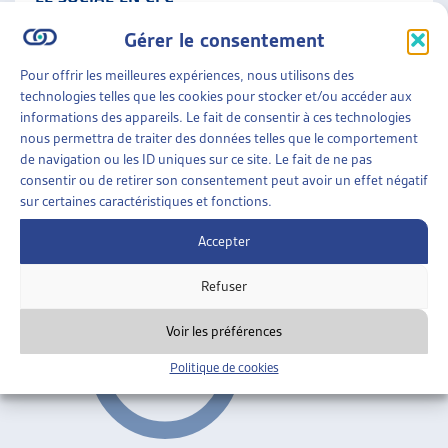
Maryse de Kaenel, dossier du mois, avril 2005
Gérer le consentement
Formation professionnelle
ARTIAS
Pour offrir les meilleures expériences, nous utilisons des
technologies telles que les cookies pour stocker et/ou accéder aux
informations des appareils. Le fait de consentir à ces technologies
PERSPECTIVES
»
TRAVAIL SOCIAL
»
FORMATION
nous permettra de traiter des données telles que le comportement
PROFESSIONNELLE
de navigation ou les ID uniques sur ce site. Le fait de ne pas
consentir ou de retirer son consentement peut avoir un effet négatif
RÉFÉRENTIEL DE COMPÉTENCE
sur certaines caractéristiques et fonctions.
nov. 2001
Accepter
Formation professionnelle
Refuser
Voir les préférences
Politique de cookies