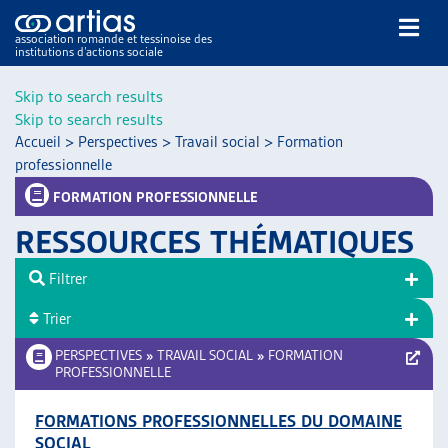
association romande et tessinoise des
institutions d’actions sociale
Rechercher
Skip to search results
Skip to search results
Accueil
>
Perspectives
>
Travail social
>
Formation
professionnelle
FORMATION PROFESSIONNELLE
RESSOURCES THÉMATIQUES
NOS PUBLICATIONS
ARTICLES
Filtrer
DOSSIERS DU MOIS
Trier
VEILLE
PERSPECTIVES
»
TRAVAIL SOCIAL
»
FORMATION
RESSOURCES
PROFESSIONNELLE
THÉMATIQUES
GUIDE SOCIAL ROMAND
FORMATIONS PROFESSIONNELLES DU DOMAINE
AUTRES
SOCIAL