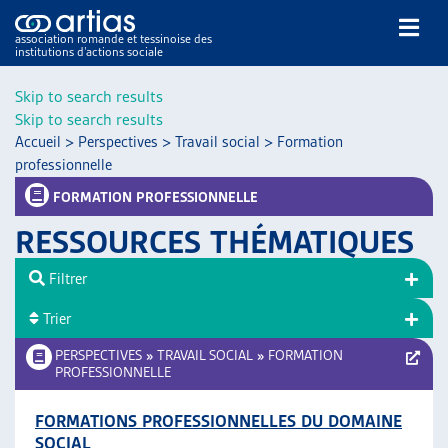
association romande et tessinoise des
institutions d’actions sociale
Rechercher
Skip to search results
Skip to search results
Accueil
>
Perspectives
>
Travail social
>
Formation
professionnelle
FORMATION PROFESSIONNELLE
RESSOURCES THÉMATIQUES
NOS PUBLICATIONS
ARTICLES
Filtrer
DOSSIERS DU MOIS
Trier
VEILLE
PERSPECTIVES
»
TRAVAIL SOCIAL
»
FORMATION
RESSOURCES
PROFESSIONNELLE
THÉMATIQUES
GUIDE SOCIAL ROMAND
FORMATIONS PROFESSIONNELLES DU DOMAINE
AUTRES
SOCIAL