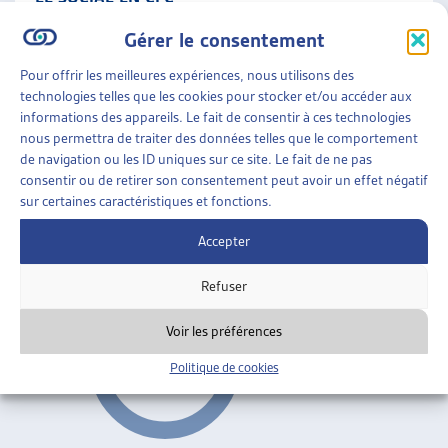
Maryse de Kaenel, dossier du mois, avril 2005
Gérer le consentement
Formation professionnelle
ARTIAS
Pour offrir les meilleures expériences, nous utilisons des
technologies telles que les cookies pour stocker et/ou accéder aux
informations des appareils. Le fait de consentir à ces technologies
PERSPECTIVES
»
TRAVAIL SOCIAL
»
FORMATION
nous permettra de traiter des données telles que le comportement
PROFESSIONNELLE
de navigation ou les ID uniques sur ce site. Le fait de ne pas
consentir ou de retirer son consentement peut avoir un effet négatif
RÉFÉRENTIEL DE COMPÉTENCE
sur certaines caractéristiques et fonctions.
nov. 2001
Accepter
Formation professionnelle
Refuser
Voir les préférences
Politique de cookies