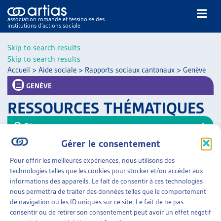
association romande et tessinoise des
institutions d’actions sociale
Rechercher
Skip to search results
Skip to search results
Accueil
>
Aide sociale
>
Rapports sociaux cantonaux
>
Genève
GENÈVE
RESSOURCES THÉMATIQUES
NOS PUBLICATIONS
Filtrer
ARTICLES
Gérer le consentement
Trier
DOSSIERS DU MOIS
Pour offrir les meilleures expériences, nous utilisons des
VEILLE
AIDE SOCIALE
»
RAPPORTS SOCIAUX CANTONAUX
technologies telles que les cookies pour stocker et/ou accéder aux
»
GENÈVE
RESSOURCES
informations des appareils. Le fait de consentir à ces technologies
THÉMATIQUES
nous permettra de traiter des données telles que le comportement
RAPPORT D’OBSERVATION SUR LA PAUVRETÉ
GUIDE SOCIAL ROMAND
de navigation ou les ID uniques sur ce site. Le fait de ne pas
Canton de Genève, sept. 2016
consentir ou de retirer son consentement peut avoir un effet négatif
AUTRES