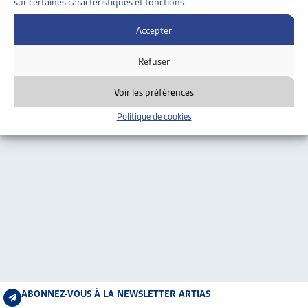
sur certaines caractéristiques et fonctions.
ARTIAS
Genève
L’ASSOCIATION
Accepter
PROJETS ET ACTIVITÉS
Refuser
JOURNÉES D’AUTOMNE
Voir les préférences
Politique de cookies
ABONNEZ-VOUS À LA NEWSLETTER ARTIAS