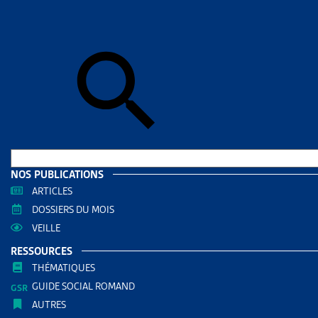
Skip to sear
Skip to sear
Accueil
>
Aid
GENÈV
RESS
Filtrer
RECHERC
NOS PUBLICATIONS
ARTICLES
DOSSIERS DU MOIS
VEILLE
RESSOURCES
THÉMATIQUES
GUIDE SOCIAL ROMAND
AUTRES
THÈMES