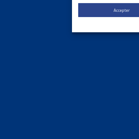
Le 
ORDRE DE
Accepter
3 results