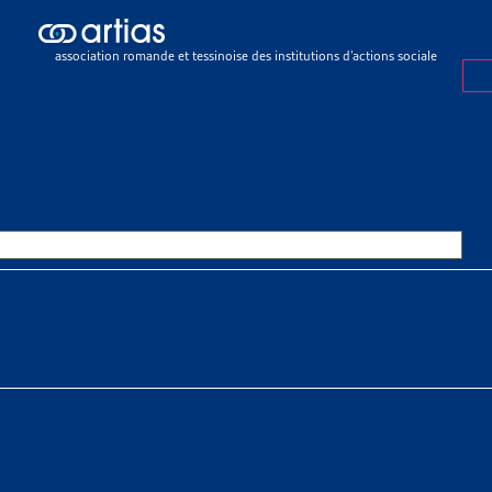
ch results
ch results
association romande et tessinoise des institutions d’actions sociale
e sociale
>
Rapports sociaux cantonaux
>
Genève
E
OURCES THÉMATIQUES
HE