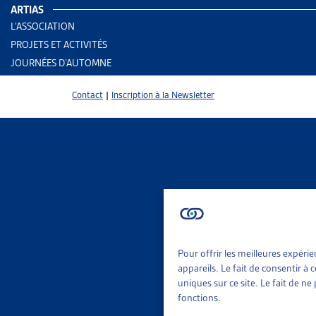
ARTIAS
L’ASSOCIATION
PROJETS ET ACTIVITÉS
JOURNÉES D’AUTOMNE
Contact
|
Inscription à la Newsletter
Pour offrir les meilleures expéri
2 results
Aid
appareils. Le fait de consentir à
Rap
uniques sur ce site. Le fait de n
fonctions.
Trier
Per
Le 