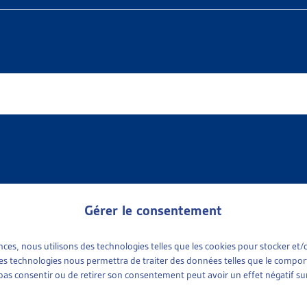
Gérer le consentement
ences, nous utilisons des technologies telles que les cookies pour stocker e
 available
e sociale
(1)
 ces technologies nous permettra de traiter des données telles que le compo
ports sociaux cantonaux
(1)
e pas consentir ou de retirer son consentement peut avoir un effet négatif sur
tinence
plus récent