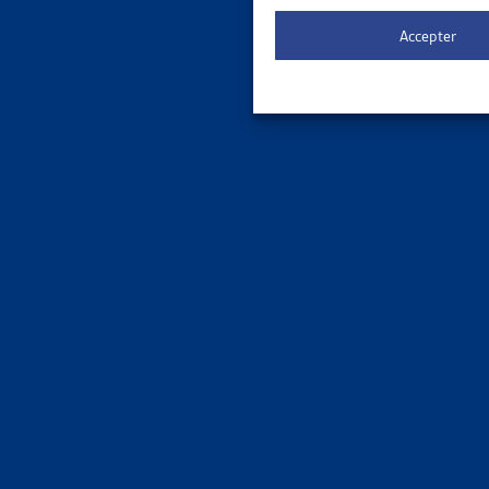
Le 
ORDRE DE
Accepter
3 results