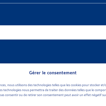
Gérer le consentement
ences, nous utilisons des technologies telles que les cookies pour stocker e
 available
e sociale
(1)
 ces technologies nous permettra de traiter des données telles que le compo
ports sociaux cantonaux
(1)
e pas consentir ou de retirer son consentement peut avoir un effet négatif sur
tinence
plus récent