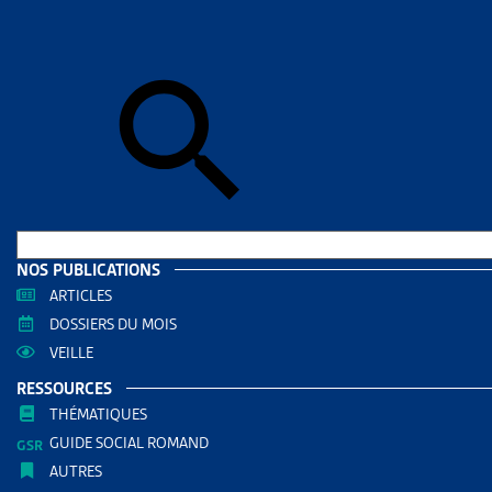
Skip to sear
Skip to sear
Accueil
>
Aid
GENÈV
RESS
Filtrer
RECHERC
NOS PUBLICATIONS
ARTICLES
DOSSIERS DU MOIS
VEILLE
RESSOURCES
THÉMATIQUES
GUIDE SOCIAL ROMAND
AUTRES
THÈMES