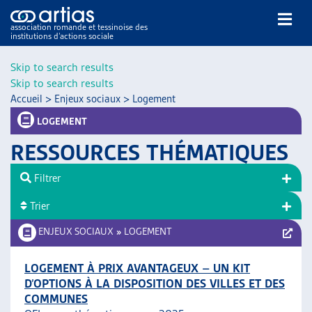
association romande et tessinoise des
institutions d’actions sociale
Rechercher
Skip to search results
Skip to search results
Accueil
>
Enjeux sociaux
>
Logement
LOGEMENT
RESSOURCES THÉMATIQUES
NOS PUBLICATIONS
Filtrer
ARTICLES
Trier
DOSSIERS DU MOIS
VEILLE
ENJEUX SOCIAUX
»
LOGEMENT
RESSOURCES
THÉMATIQUES
LOGEMENT À PRIX AVANTAGEUX – UN KIT
D’OPTIONS À LA DISPOSITION DES VILLES ET DES
GUIDE SOCIAL ROMAND
COMMUNES
AUTRES