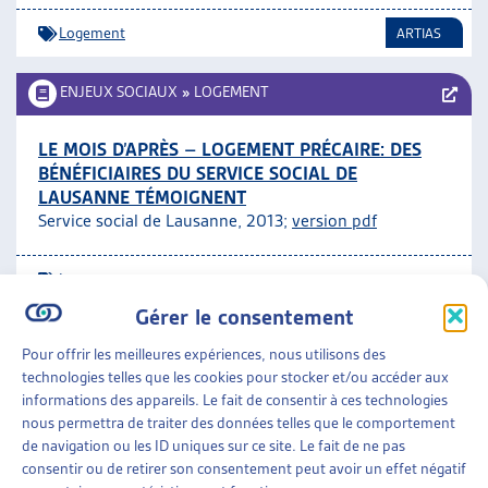
Logement
ARTIAS
ENJEUX SOCIAUX
»
LOGEMENT
LE MOIS D’APRÈS – LOGEMENT PRÉCAIRE: DES
BÉNÉFICIAIRES DU SERVICE SOCIAL DE
LAUSANNE TÉMOIGNENT
Service social de Lausanne, 2013;
version pdf
Logement
Gérer le consentement
ENJEUX SOCIAUX
»
LOGEMENT
Pour offrir les meilleures expériences, nous utilisons des
technologies telles que les cookies pour stocker et/ou accéder aux
LA COOPÉRATIVE D’HABITATION COMME
informations des appareils. Le fait de consentir à ces technologies
RÉPONSE À LA CRISE DU LOGEMENT?
nous permettra de traiter des données telles que le comportement
Pascal Magnin, dossier du mois, déc. 2012
de navigation ou les ID uniques sur ce site. Le fait de ne pas
consentir ou de retirer son consentement peut avoir un effet négatif