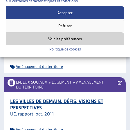
sur certaines caractéristiques et fonctions.
Logement
ARTIAS
Accepter
ENJEUX SOCIAUX
»
LOGEMENT
»
AMÉNAGEMENT
DU TERRITOIRE
Refuser
LES ENFANTS: RÉVÉLATEURS DE NOS RAPPORTS
Voir les préférences
AUX ESPACES PUBLICS
Politique de cookies
Métropolitiques, juin 2012
Aménagement du territoire
ENJEUX SOCIAUX
»
LOGEMENT
»
AMÉNAGEMENT
DU TERRITOIRE
LES VILLES DE DEMAIN. DÉFIS, VISIONS ET
PERSPECTIVES
UE, rapport, oct. 2011
Aménagement du territoire