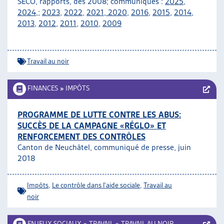
SECO, rapports, dès 2008; communiqués :
2025
,
ARTIAS
2024
,;
2023
,
2022
,
2021
,
2020
,
2016
,
2015
,
2014
,
L’ASSOCIATION
2013
,
2012
,
2011
,
2010
,
2009
PROJETS ET ACTIVITÉS
JOURNÉES D’AUTOMNE
Travail au noir
FINANCES
»
IMPÔTS
PROGRAMME DE LUTTE CONTRE LES ABUS:
SUCCÈS DE LA CAMPAGNE «RÉGLO» ET
RENFORCEMENT DES CONTRÔLES
Canton de Neuchâtel, communiqué de presse, juin
2018
Impôts
,
Le contrôle dans l'aide sociale
,
Travail au
noir
ENJEUX SOCIAUX
»
TRAVAIL
»
TRAVAIL AU NOIR