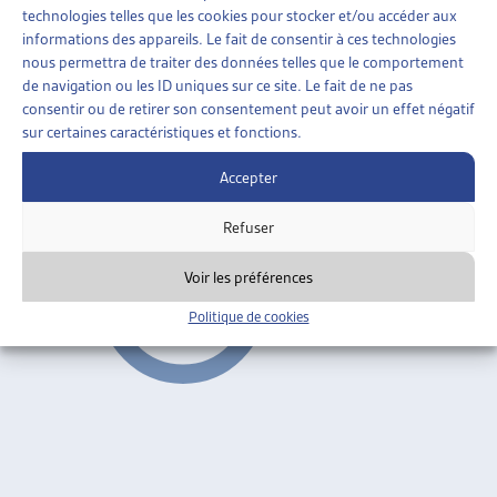
technologies telles que les cookies pour stocker et/ou accéder aux
ENJEUX SOCIAUX
»
TRAVAIL
»
TRAVAIL AU NOIR
informations des appareils. Le fait de consentir à ces technologies
nous permettra de traiter des données telles que le comportement
LA NOUVELLE LOI FÉDÉRALE SUR LE TRAVAIL AU
de navigation ou les ID uniques sur ce site. Le fait de ne pas
NOIR
consentir ou de retirer son consentement peut avoir un effet négatif
sur certaines caractéristiques et fonctions.
Pascal Mahon, dossier du mois, juil. 2007
Accepter
Travail au noir
ARTIAS
Refuser
Voir les préférences
Politique de cookies