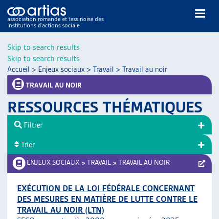
association romande et tessinoise des
institutions d’actions sociale
Rechercher
Skip to search results
Skip to search results
Accueil
>
Enjeux sociaux
>
Travail
>
Travail au noir
TRAVAIL AU NOIR
RESSOURCES THÉMATIQUES
NOS PUBLICATIONS
Filtrer
ARTICLES
Trier
DOSSIERS DU MOIS
VEILLE
ENJEUX SOCIAUX
»
TRAVAIL
»
TRAVAIL AU NOIR
RESSOURCES
THÉMATIQUES
EXÉCUTION DE LA LOI FÉDÉRALE CONCERNANT
DES MESURES EN MATIÈRE DE LUTTE CONTRE LE
GUIDE SOCIAL ROMAND
TRAVAIL AU NOIR (LTN)
AUTRES