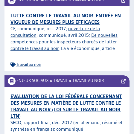
LUTTE CONTRE LE TRAVAIL AU NOIR: ENTRÉE EN
VIGUEUR DE MESURES PLUS EFFICACES
CF, communiqué, oct. 2017;
ouverture de la
consultation
, communiqué, avril 2015;
De nouvelles
compétences pour les inspecteurs chargés de lutter
contre le travail au noir
, La vie économique, article
Travail au noir
ENJEUX SOCIAUX
»
TRAVAIL
»
TRAVAIL AU NOIR
EVALUATION DE LA LOI FÉDÉRALE CONCERNANT
DES MESURES EN MATIÈRE DE LUTTE CONTRE LE
TRAVAIL AU NOIR (LOI SUR LE TRAVAIL AU NOIR,
LTN)
SECO, rapport final, déc. 2012 (en allemand; résumé et
synthèse en français);
communiqué