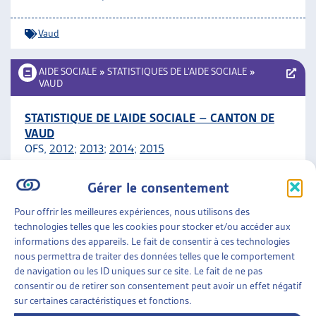
ARTIAS
L’ASSOCIATION
Vaud
PROJETS ET ACTIVITÉS
JOURNÉES D’AUTOMNE
AIDE SOCIALE
»
STATISTIQUES DE L’AIDE SOCIALE
»
VAUD
STATISTIQUE DE L’AIDE SOCIALE – CANTON DE
VAUD
OFS,
2012
;
2013
;
2014
;
2015
Gérer le consentement
Vaud
Pour offrir les meilleures expériences, nous utilisons des
AIDE SOCIALE
»
STATISTIQUES DE L’AIDE SOCIALE
»
technologies telles que les cookies pour stocker et/ou accéder aux
VAUD
informations des appareils. Le fait de consentir à ces technologies
nous permettra de traiter des données telles que le comportement
14700 MÉNAGES BÉNÉFICIENT DU REVENU
de navigation ou les ID uniques sur ce site. Le fait de ne pas
D’INSERTION
consentir ou de retirer son consentement peut avoir un effet négatif
sur certaines caractéristiques et fonctions.
Numerus Clausus 3/2013, Statistique Vaud, juin 2013