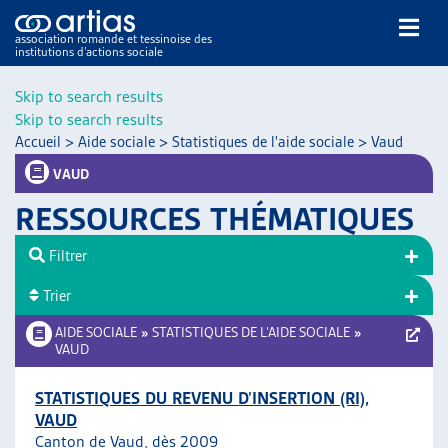
association romande et tessinoise des
institutions d’actions sociale
Rechercher
Skip to search results
Skip to search results
Accueil
>
Aide sociale
>
Statistiques de l'aide sociale
>
Vaud
VAUD
RESSOURCES THÉMATIQUES
NOS PUBLICATIONS
Filtrer
ARTICLES
Trier
DOSSIERS DU MOIS
VEILLE
AIDE SOCIALE
»
STATISTIQUES DE L’AIDE SOCIALE
»
VAUD
RESSOURCES
THÉMATIQUES
STATISTIQUES DU REVENU D’INSERTION (RI),
GUIDE SOCIAL ROMAND
VAUD
AUTRES
Canton de Vaud, dès 2009