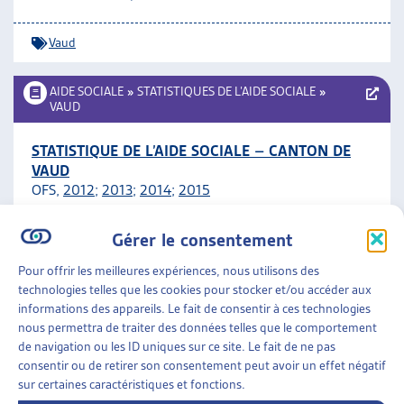
ARTIAS
L’ASSOCIATION
Vaud
PROJETS ET ACTIVITÉS
JOURNÉES D’AUTOMNE
AIDE SOCIALE
»
STATISTIQUES DE L’AIDE SOCIALE
»
VAUD
STATISTIQUE DE L’AIDE SOCIALE – CANTON DE
VAUD
OFS,
2012
;
2013
;
2014
;
2015
Gérer le consentement
Vaud
Pour offrir les meilleures expériences, nous utilisons des
AIDE SOCIALE
»
STATISTIQUES DE L’AIDE SOCIALE
»
technologies telles que les cookies pour stocker et/ou accéder aux
VAUD
informations des appareils. Le fait de consentir à ces technologies
nous permettra de traiter des données telles que le comportement
14700 MÉNAGES BÉNÉFICIENT DU REVENU
de navigation ou les ID uniques sur ce site. Le fait de ne pas
D’INSERTION
consentir ou de retirer son consentement peut avoir un effet négatif
sur certaines caractéristiques et fonctions.
Numerus Clausus 3/2013, Statistique Vaud, juin 2013