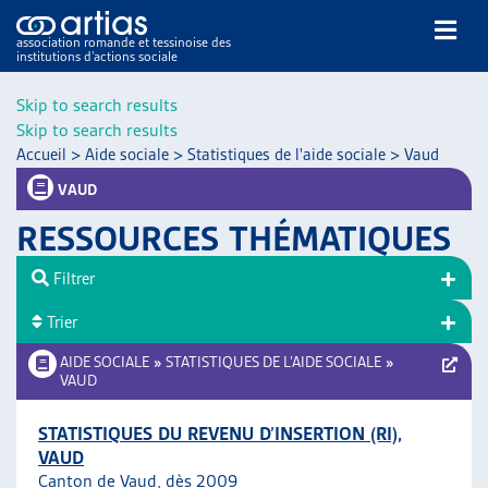
association romande et tessinoise des
institutions d’actions sociale
Rechercher
Skip to search results
Skip to search results
Accueil
>
Aide sociale
>
Statistiques de l'aide sociale
>
Vaud
VAUD
RESSOURCES THÉMATIQUES
NOS PUBLICATIONS
Filtrer
ARTICLES
Trier
DOSSIERS DU MOIS
VEILLE
AIDE SOCIALE
»
STATISTIQUES DE L’AIDE SOCIALE
»
VAUD
RESSOURCES
THÉMATIQUES
STATISTIQUES DU REVENU D’INSERTION (RI),
GUIDE SOCIAL ROMAND
VAUD
AUTRES
Canton de Vaud, dès 2009