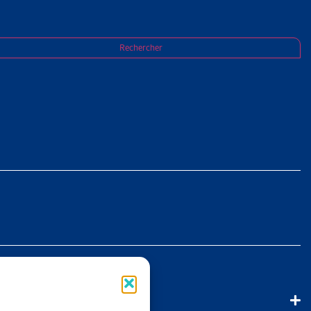
Rechercher
nthèse (voir
s [...]