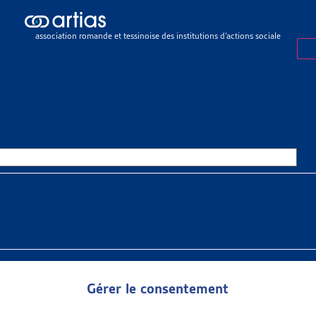
lement
>
Objets en cours
TS EN COURS
association romande et tessinoise des institutions d’actions sociale
•
OBJETS EN COURS
R DE VEILLE
E DES TRAVAUX LÉGISLATIFS FÉDÉRAUX
 la veille législative de l’Artias dans un document principal de sy
e veille complet ci-contre) qui comporte le résumé des objets traité
ent
»
Objets en cours
Gérer le consentement