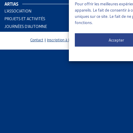
ARTIAS
Pour offrir les meilleures expéri
appareils. Le fait de consentir à
L’ASSOCIATION
uniques sur ce site. Le fait de n
PROJETS ET ACTIVITÉS
fonctions.
JOURNÉES D’AUTOMNE
Accepter
Contact
|
Inscription à la Newsletter