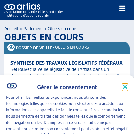
association romande et tessinoise des
institutions d’actions sociale
Rechercher
Accueil
>
Parlement
>
Objets en cours
OBJETS EN COURS
•
OBJETS EN COURS
DOSSIER DE VEILLE
SYNTHÈSE DES TRAVAUX LÉGISLATIFS FÉDÉRAUX
Retrouvez la veille législative de l’Artias dans un
NOS PUBLICATIONS
document principal de synthèse (voir dossier de veille
ARTICLES
complet ci-contre) qui comporte le résumé des objets
Gérer le consentement
traités [...]
DOSSIERS DU MOIS
Pour offrir les meilleures expériences, nous utilisons des
VEILLE
technologies telles que les cookies pour stocker et/ou accéder aux
Parlement
»
Objets en cours
RESSOURCES
informations des appareils. Le fait de consentir à ces technologies
THÉMATIQUES
nous permettra de traiter des données telles que le comportement
GUIDE SOCIAL ROMAND
de navigation ou les ID uniques sur ce site. Le fait de ne pas
consentir ou de retirer son consentement peut avoir un effet négatif
AUTRES