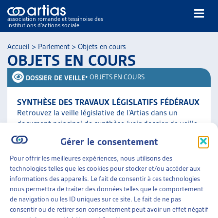
association romande et tessinoise des
institutions d’actions sociale
Rechercher
Accueil
>
Parlement
>
Objets en cours
OBJETS EN COURS
•
OBJETS EN COURS
DOSSIER DE VEILLE
SYNTHÈSE DES TRAVAUX LÉGISLATIFS FÉDÉRAUX
Retrouvez la veille législative de l’Artias dans un
NOS PUBLICATIONS
document principal de synthèse (voir dossier de veille
ARTICLES
complet ci-contre) qui comporte le résumé des objets
Gérer le consentement
traités [...]
DOSSIERS DU MOIS
Pour offrir les meilleures expériences, nous utilisons des
VEILLE
technologies telles que les cookies pour stocker et/ou accéder aux
Parlement
»
Objets en cours
RESSOURCES
informations des appareils. Le fait de consentir à ces technologies
THÉMATIQUES
nous permettra de traiter des données telles que le comportement
GUIDE SOCIAL ROMAND
de navigation ou les ID uniques sur ce site. Le fait de ne pas
consentir ou de retirer son consentement peut avoir un effet négatif
AUTRES