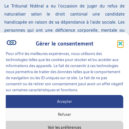
Le Tribunal fédéral a eu l’occasion de juger du refus de
naturaliser selon le droit cantonal une candidate
handicapée en raison de sa dépendance à l’aide sociale. Les
personnes qui ont une déficience corporelle, mentale ou
psychique sont un groupe protégé par l’art. 8 al. 2 Cst.
Gérer le consentement
L’exigence de l’indépendance financière touche de manière
Pour offrir les meilleures expériences, nous utilisons des
spécifique les personnes qui souffrent d’un tel handicap.
technologies telles que les cookies pour stocker et/ou accéder aux
Ainsi le Tribunal fédéral a jugé qu’une telle exigence
informations des appareils. Le fait de consentir à ces technologies
constitue une discrimination (indirecte) envers ces
nous permettra de traiter des données telles que le comportement
de navigation ou les ID uniques sur ce site. Le fait de ne pas
personnes et doit être justifiée par intérêt public
consentir ou de retirer son consentement peut avoir un effet négatif
prépondérant et respecter le principe de proportionnalité.
sur certaines caractéristiques et fonctions.
En l’espèce, la personne avait 22 ans, et habitait depuis 13
Accepter
ans en Suisse comme admise provisoire. Un futur permis de
séjour devait être considéré, où la commune devrait de
Refuser
toute façon prendre en charge financièrement cette
personne. Il n’y avait dès lors pas d’intérêt financier
Voir les préférences