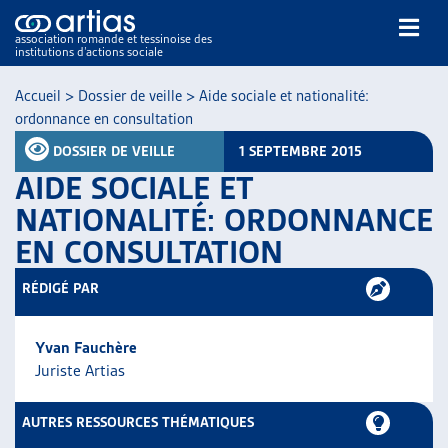
association romande et tessinoise des
institutions d’actions sociale
Rechercher
Accueil
>
Dossier de veille
>
Aide sociale et nationalité:
ordonnance en consultation
DOSSIER DE VEILLE
1 SEPTEMBRE 2015
AIDE SOCIALE ET
NATIONALITÉ: ORDONNANCE
EN CONSULTATION
NOS PUBLICATIONS
ARTICLES
RÉDIGÉ PAR
DOSSIERS DU MOIS
VEILLE
Yvan Fauchère
RESSOURCES
Juriste Artias
THÉMATIQUES
GUIDE SOCIAL ROMAND
AUTRES RESSOURCES THÉMATIQUES
AUTRES