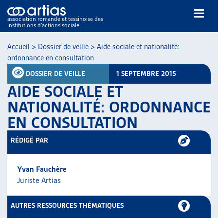
association romande et tessinoise des
institutions d’actions sociale
Rechercher
Accueil
>
Dossier de veille
>
Aide sociale et nationalité:
ordonnance en consultation
DOSSIER DE VEILLE
1 SEPTEMBRE 2015
AIDE SOCIALE ET
NATIONALITÉ: ORDONNANCE
EN CONSULTATION
NOS PUBLICATIONS
ARTICLES
RÉDIGÉ PAR
DOSSIERS DU MOIS
VEILLE
Yvan Fauchère
RESSOURCES
Juriste Artias
THÉMATIQUES
GUIDE SOCIAL ROMAND
AUTRES RESSOURCES THÉMATIQUES
AUTRES