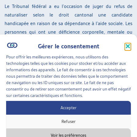
Le Tribunal fédéral a eu l’occasion de juger du refus de
naturaliser selon le droit cantonal une candidate
handicapée en raison de sa dépendance à l’aide sociale. Les
personnes qui ont une déficience corporelle, mentale ou
psychique sont un groupe protégé par l’art. 8 al. 2 Cst.
Gérer le consentement
L’exigence de l’indépendance financière touche de manière
Pour offrir les meilleures expériences, nous utilisons des
spécifique les personnes qui souffrent d’un tel handicap.
technologies telles que les cookies pour stocker et/ou accéder aux
Ainsi le Tribunal fédéral a jugé qu’une telle exigence
informations des appareils. Le fait de consentir à ces technologies
constitue une discrimination (indirecte) envers ces
nous permettra de traiter des données telles que le comportement
de navigation ou les ID uniques sur ce site. Le fait de ne pas
personnes et doit être justifiée par intérêt public
consentir ou de retirer son consentement peut avoir un effet négatif
prépondérant et respecter le principe de proportionnalité.
sur certaines caractéristiques et fonctions.
En l’espèce, la personne avait 22 ans, et habitait depuis 13
Accepter
ans en Suisse comme admise provisoire. Un futur permis de
séjour devait être considéré, où la commune devrait de
Refuser
toute façon prendre en charge financièrement cette
personne. Il n’y avait dès lors pas d’intérêt financier
Voir les préférences