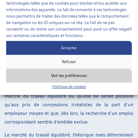
marché du travail équilibré dépend des circonstances
technologies telles que les cookies pour stocker et/ou accéder aux
concrètes du cas d’espèce, telles que de la nature, de la
informations des appareils. Le fait de consentir à ces technologies
nous permettra de traiter des données telles que le comportement
gravité et des conséquences de l’atteinte à la santé, des
de navigation ou les ID uniques sur ce site. Le fait de ne pas
efforts prévisibles de reconversion et d’adaptation, ainsi
consentir ou de retirer son consentement peut avoir un effet négatif
que, dans ce contexte, des aptitudes et compétences
sur certaines caractéristiques et fonctions.
existantes ou encore du parcours professionnel de la
Accepter
personne. Le Tribunal fédéral rappelle par ailleurs que
l’inexigibilité de l’exploitation de la capacité de travail
Refuser
résiduelle doit être présumée lorsque l’activité
Voir les préférences
raisonnablement exigible n’est possible que sous une forme
Politique de cookies
tellement restreinte qu’elle n’existe pratiquement pas sur le
marché du travail équilibré ou qu’elle ne serait possible
qu’aux prix de concessions irréalistes de la part d’un
employeur moyen et que, dès lors, la recherche d’un emploi
correspondant semble d’emblée exclue.
Le marché du travail équilibré, théorique mais déterminant