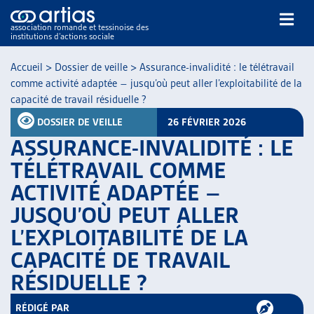
association romande et tessinoise des
institutions d’actions sociale
Rechercher
Accueil
>
Dossier de veille
>
Assurance-invalidité : le télétravail
comme activité adaptée – jusqu’où peut aller l’exploitabilité de la
capacité de travail résiduelle ?
DOSSIER DE VEILLE
26 FÉVRIER 2026
ASSURANCE-INVALIDITÉ : LE
TÉLÉTRAVAIL COMME
NOS PUBLICATIONS
ACTIVITÉ ADAPTÉE –
ARTICLES
JUSQU’OÙ PEUT ALLER
DOSSIERS DU MOIS
VEILLE
L’EXPLOITABILITÉ DE LA
RESSOURCES
CAPACITÉ DE TRAVAIL
THÉMATIQUES
RÉSIDUELLE ?
GUIDE SOCIAL ROMAND
AUTRES
RÉDIGÉ PAR