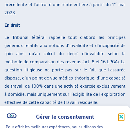
er
précédente et l’octroi d’une rente entière à partir du 1
mai
2023.
En droit
Le Tribunal fédéral rappelle tout d’abord les principes
généraux relatifs aux notions d’invalidité et d’incapacité de
gain ainsi qu’au calcul du degré d’invalidité selon la
méthode de comparaison des revenus (art. 8 et 16 LPGA). La
question litigieuse ne porte pas sur le fait que l’assurée
dispose, d’un point de vue médico-théorique, d’une capacité
de travail de 100% dans une activité exercée exclusivement
à domicile, mais uniquement sur l’exigibilité de l’exploitation
effective de cette capacité de travail résiduelle.
Selon les juges fédéraux, la possibilité pour une personne
Gérer le consentement
assurée d’exploiter sa capacité de travail résiduelle sur le
Pour offrir les meilleures expériences, nous utilisons des