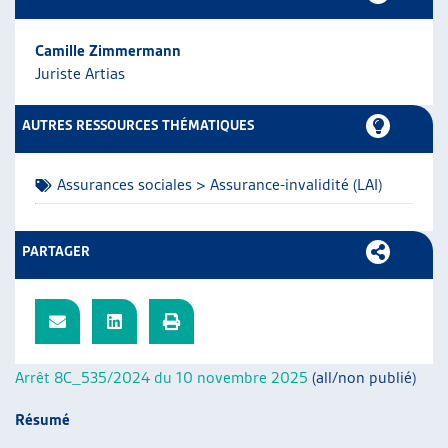
ARTIAS
L’ASSOCIATION
Camille Zimmermann
PROJETS ET ACTIVITÉS
Juriste Artias
JOURNÉES D’AUTOMNE
AUTRES RESSOURCES THÉMATIQUES
Assurances sociales > Assurance-invalidité (LAI)
PARTAGER
Arrêt 8C_535/2024 du 10 novembre 2025
(all/non publié)
Résumé