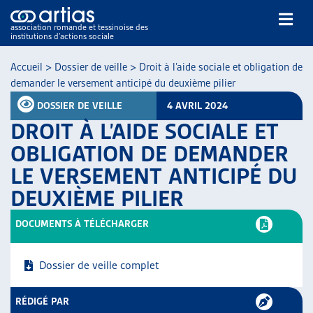
association romande et tessinoise des
institutions d’actions sociale
Rechercher
Accueil
>
Dossier de veille
>
Droit à l’aide sociale et obligation de
demander le versement anticipé du deuxième pilier
DOSSIER DE VEILLE
4 AVRIL 2024
DROIT À L’AIDE SOCIALE ET
OBLIGATION DE DEMANDER
LE VERSEMENT ANTICIPÉ DU
NOS PUBLICATIONS
DEUXIÈME PILIER
ARTICLES
DOSSIERS DU MOIS
DOCUMENTS À TÉLÉCHARGER
VEILLE
RESSOURCES
Dossier de veille complet
THÉMATIQUES
GUIDE SOCIAL ROMAND
RÉDIGÉ PAR
AUTRES