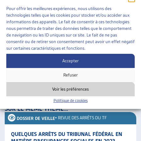
but de prévoyance.
Pour offrir les meilleures expériences, nous utilisons des
technologies telles que les cookies pour stocker et/ou accéder aux
La Haute cour estime par ailleurs que le budget de référence
informations des appareils. Le fait de consentir à ces technologies
nous permettra de traiter des données telles que le comportement
pour juger de la consommation du capital de prévoyance est
de navigation ou les ID uniques sur ce site. Le fait de ne pas
celui des prestations complémentaires et non celui de l’aide
consentir ou de retirer son consentement peut avoir un effet négatif
sociale.
sur certaines caractéristiques et fonctions.
Le présent arrêt limite les prétentions de l’aide sociale en
Accepter
présence d’un capital de prévoyance; il fait suite à l’arrêt
Refuser
148 V 114, qui traitait du remboursement de l’aide sociale
avec le capital de prévoyance et de sa saisissabilité en cas
Voir les préférences
de poursuites.
Politique de cookies
SUR LE MÊME THÈME…
•
REVUE DES ARRÊTS DU TF
DOSSIER DE VEILLE
QUELQUES ARRÊTS DU TRIBUNAL FÉDÉRAL EN
MATIÈRE D’ASSURANCES SOCIALES EN 2023