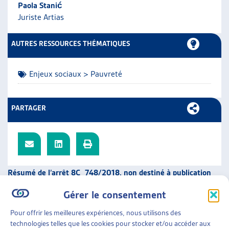
Paola Stanić
ARTIAS
Juriste Artias
L’ASSOCIATION
PROJETS ET ACTIVITÉS
AUTRES RESSOURCES THÉMATIQUES
JOURNÉES D’AUTOMNE
Enjeux sociaux > Pauvreté
PARTAGER
Résumé de l’arrêt 8C_748/2018, non destiné à publication
Gérer le consentement
Madame A., bénéficiaire de l’aide sociale, empêchée de
s’établir à Rorschach : rappel à l’ordre du Tribunal fédéral.
Pour offrir les meilleures expériences, nous utilisons des
technologies telles que les cookies pour stocker et/ou accéder aux