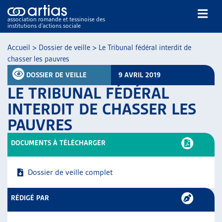
association romande et tessinoise des
institutions d’actions sociale
Rechercher
Accueil
>
Dossier de veille
>
Le Tribunal fédéral interdit de
chasser les pauvres
DOSSIER DE VEILLE
9 AVRIL 2019
LE TRIBUNAL FÉDÉRAL
INTERDIT DE CHASSER LES
PAUVRES
NOS PUBLICATIONS
ARTICLES
DOCUMENTS À TÉLÉCHARGER
DOSSIERS DU MOIS
VEILLE
Dossier de veille complet
RESSOURCES
THÉMATIQUES
RÉDIGÉ PAR
GUIDE SOCIAL ROMAND
AUTRES