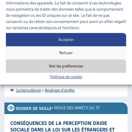
informations des appareils. Le fait de consentir à ces technologies
nous permettra de traiter des données telles que le comportement
de navigation ou les ID uniques sur ce site. Le fait de ne pas
consentir ou de retirer son consentement peut avoir un effet négatif
SUR LE MÊME THÈME…
sur certaines caractéristiques et fonctions.
•
ANALYSES D'ARRÊTS
DOSSIER DE VEILLE
Accepter
DROIT À L’ASSISTANCE JUDICIAIRE DANS L’AIDE
Refuser
SOCIALE
Le Tribunal fédéral a rendu récemment un arrêt sur les
Voir les préférences
conditions du droit à l’assistance judiciaire pour des
litiges en matière d’aide sociale (Arrêt 8C_8/2022 [...]
Politique de cookies
Jurisprudence
»
Analyses d'arrêts
•
REVUE DES ARRÊTS DU TF
DOSSIER DE VEILLE
CONSÉQUENCES DE LA PERCEPTION D’AIDE
SOCIALE DANS LA LOI SUR LES ÉTRANGERS ET