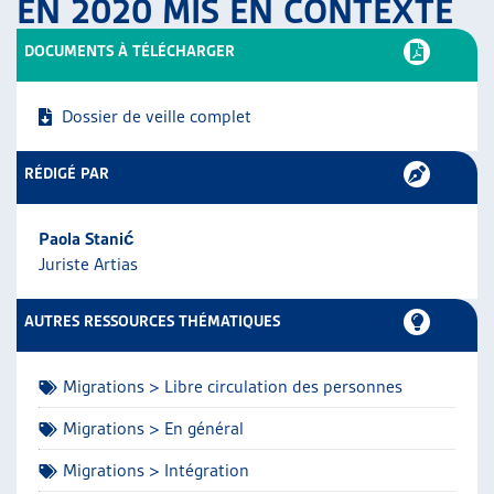
EN 2020 MIS EN CONTEXTE
ARTIAS
L’ASSOCIATION
DOCUMENTS À TÉLÉCHARGER
PROJETS ET ACTIVITÉS
JOURNÉES D’AUTOMNE
Dossier de veille complet
RÉDIGÉ PAR
Paola Stanić
Juriste Artias
AUTRES RESSOURCES THÉMATIQUES
Migrations > Libre circulation des personnes
Migrations > En général
Migrations > Intégration