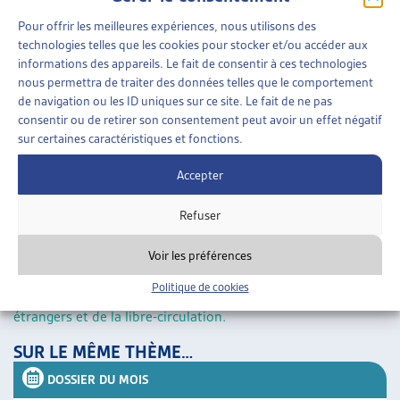
distincts en matière de droit des étrangers et en matière de
Pour offrir les meilleures expériences, nous utilisons des
droit des assurances sociales.
technologies telles que les cookies pour stocker et/ou accéder aux
informations des appareils. Le fait de consentir à ces technologies
Le premier dossier de veille de cette année se penche sur les
nous permettra de traiter des données telles que le comportement
de navigation ou les ID uniques sur ce site. Le fait de ne pas
conséquences de la perception d’aide sociale dans la Loi sur
consentir ou de retirer son consentement peut avoir un effet négatif
les étrangers et l’intégration (LEI). La sélection d’arrêt est
sur certaines caractéristiques et fonctions.
mise en contexte dans une introduction.
Accepter
La présente veille prolonge les réflexions menées par l’Artias
Refuser
sur le sujet, illustrées l’année passée par la publication d’un
dossier du mois sur les
incidences de l’aide sociale sur les
Voir les préférences
permis de séjour dans la LEI
et par une première
veille
Politique de cookies
commentée des arrêts 2019 du domaine du droit des
étrangers et de la libre-circulation.
SUR LE MÊME THÈME…
DOSSIER DU MOIS