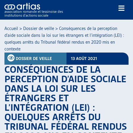
association romande et tessinoise des
institutions d’actions sociale
Rechercher
Accueil
>
Dossier de veille
>
Conséquences de la perception
d’aide sociale dans la loi sur les étrangers et l’intégration (LEI) :
quelques arrêts du Tribunal fédéral rendus en 2020 mis en
contexte
DOSSIER DE VEILLE
13 AOÛT 2021
CONSÉQUENCES DE LA
NOS PUBLICATIONS
PERCEPTION D’AIDE SOCIALE
ARTICLES
DANS LA LOI SUR LES
DOSSIERS DU MOIS
ÉTRANGERS ET
VEILLE
L’INTÉGRATION (LEI) :
RESSOURCES
THÉMATIQUES
QUELQUES ARRÊTS DU
GUIDE SOCIAL ROMAND
TRIBUNAL FÉDÉRAL RENDUS
AUTRES