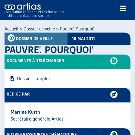
association romande et tessinoise des
institutions d’actions sociale
Rechercher
Accueil
>
Dossier de veille
>
Pauvre’. Pourquoi’
DOSSIER DE VEILLE
16 MAI 2011
PAUVRE’. POURQUOI’
DOCUMENTS À TÉLÉCHARGER
NOS PUBLICATIONS
Dossier complet
ARTICLES
DOSSIERS DU MOIS
RÉDIGÉ PAR
VEILLE
RESSOURCES
Martine Kurth
THÉMATIQUES
Secrétaire générale Artias
GUIDE SOCIAL ROMAND
AUTRES
AUTRES RESSOURCES THÉMATIQUES