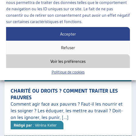
nous permettra de traiter des données telles que le comportement
SOCIALE
de navigation ou les ID uniques sur ce site. Le fait de ne pas
Un tiers des bénéficiaires de l’aide sociale sont des
consentir ou de retirer son consentement peut avoir un effet négatif
enfants : c’est le groupe démographique le plus
sur certaines caractéristiques et fonctions.
nombreux dans le dispositif. Ces derniers ont, par [...]
Rédigé par
: Sylvia Garcia Delahaye | Caroline Dubath | Elena
Accepter
Patrizi | Paola Stanić
Refuser
Téléchargement :
Dossier du mois complet
Voir les préférences
Politique de cookies
DOSSIER DU MOIS
CHARITÉ OU DROITS ? COMMENT TRAITER LES
PAUVRES
Comment agir face aux pauvres ? Faut-il les nourrir et
les soigner ? Les éduquer, les mettre au travail ? Doit-
on les ignorer, les punir, [...]
Rédigé par
: Véréna Keller