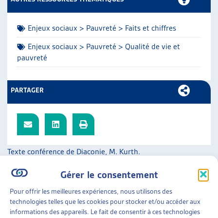
ARTIAS
L’ASSOCIATION
Enjeux sociaux > Pauvreté > Faits et chiffres
PROJETS ET ACTIVITÉS
JOURNÉES D’AUTOMNE
Enjeux sociaux > Pauvreté > Qualité de vie et
pauvreté
PARTAGER
Texte conférence de Diaconie, M. Kurth.
SUR LE MÊME THÈME…
Gérer le consentement
DOSSIER DU MOIS
Pour offrir les meilleures expériences, nous utilisons des
technologies telles que les cookies pour stocker et/ou accéder aux
LA PAUVRETÉ EN HÉRITAGE : UNE FATALITÉ ?
informations des appareils. Le fait de consentir à ces technologies
DONNER UNE PLACE AUX ENFANTS À L’AIDE