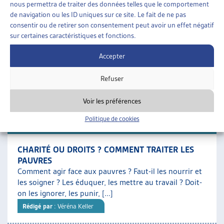
nous permettra de traiter des données telles que le comportement
SOCIALE
de navigation ou les ID uniques sur ce site. Le fait de ne pas
Un tiers des bénéficiaires de l’aide sociale sont des
consentir ou de retirer son consentement peut avoir un effet négatif
enfants : c’est le groupe démographique le plus
sur certaines caractéristiques et fonctions.
nombreux dans le dispositif. Ces derniers ont, par [...]
Rédigé par
: Sylvia Garcia Delahaye | Caroline Dubath | Elena
Accepter
Patrizi | Paola Stanić
Refuser
Téléchargement :
Dossier du mois complet
Voir les préférences
Politique de cookies
DOSSIER DU MOIS
CHARITÉ OU DROITS ? COMMENT TRAITER LES
PAUVRES
Comment agir face aux pauvres ? Faut-il les nourrir et
les soigner ? Les éduquer, les mettre au travail ? Doit-
on les ignorer, les punir, [...]
Rédigé par
: Véréna Keller