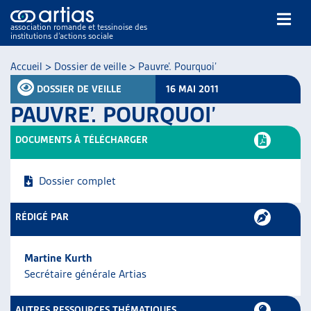
association romande et tessinoise des
institutions d’actions sociale
Rechercher
Accueil
>
Dossier de veille
>
Pauvre’. Pourquoi’
DOSSIER DE VEILLE
16 MAI 2011
PAUVRE’. POURQUOI’
DOCUMENTS À TÉLÉCHARGER
NOS PUBLICATIONS
Dossier complet
ARTICLES
DOSSIERS DU MOIS
RÉDIGÉ PAR
VEILLE
RESSOURCES
Martine Kurth
THÉMATIQUES
Secrétaire générale Artias
GUIDE SOCIAL ROMAND
AUTRES
AUTRES RESSOURCES THÉMATIQUES