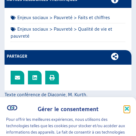
ARTIAS
L’ASSOCIATION
Enjeux sociaux > Pauvreté > Faits et chiffres
PROJETS ET ACTIVITÉS
JOURNÉES D’AUTOMNE
Enjeux sociaux > Pauvreté > Qualité de vie et
pauvreté
PARTAGER
Texte conférence de Diaconie, M. Kurth.
SUR LE MÊME THÈME…
Gérer le consentement
DOSSIER DU MOIS
Pour offrir les meilleures expériences, nous utilisons des
technologies telles que les cookies pour stocker et/ou accéder aux
LA PAUVRETÉ EN HÉRITAGE : UNE FATALITÉ ?
informations des appareils. Le fait de consentir à ces technologies
DONNER UNE PLACE AUX ENFANTS À L’AIDE