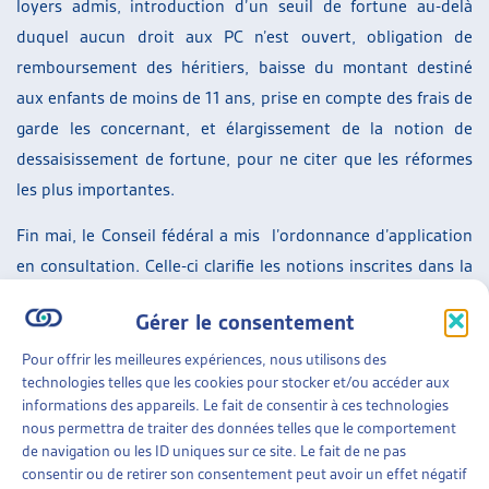
loyers admis, introduction d’un seuil de fortune au-delà
duquel aucun droit aux PC n’est ouvert, obligation de
remboursement des héritiers, baisse du montant destiné
aux enfants de moins de 11 ans, prise en compte des frais de
garde les concernant, et élargissement de la notion de
dessaisissement de fortune, pour ne citer que les réformes
les plus importantes.
Fin mai, le Conseil fédéral a mis l’ordonnance d’application
en consultation. Celle-ci clarifie les notions inscrites dans la
loi et en précise la portée pratique. L’Artias a comparé
Gérer le consentement
l’ordonnance actuelle avec celle mise en consultation et en
fait état dans ce dossier de veille.
Pour offrir les meilleures expériences, nous utilisons des
technologies telles que les cookies pour stocker et/ou accéder aux
La
procédure de consultation
est ouverte jusqu’au 19
informations des appareils. Le fait de consentir à ces technologies
nous permettra de traiter des données telles que le comportement
septembre 2019.
de navigation ou les ID uniques sur ce site. Le fait de ne pas
consentir ou de retirer son consentement peut avoir un effet négatif
Ajout, août 2019 : pendant la procédure de consultation,