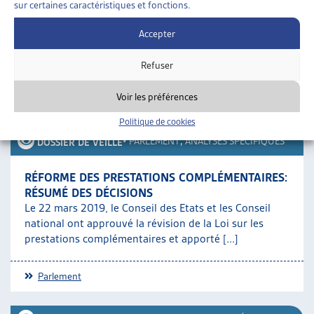
sur certaines caractéristiques et fonctions.
des associations de défense de personnes en situation de
handicap ont relevé que la révision de la loi prétérite la
Accepter
situation des rentières et des rentiers qui vivent en
Refuser
communauté. Un second
document de veille
fait le point sur
cette question.
Voir les préférences
SUR LE MÊME THÈME…
Politique de cookies
•
PARLEMENT
,
ANALYSES SPÉCIFIQUES
DOSSIER DE VEILLE
RÉFORME DES PRESTATIONS COMPLÉMENTAIRES:
RÉSUMÉ DES DÉCISIONS
Le 22 mars 2019, le Conseil des Etats et les Conseil
national ont approuvé la révision de la Loi sur les
prestations complémentaires et apporté [...]
Parlement