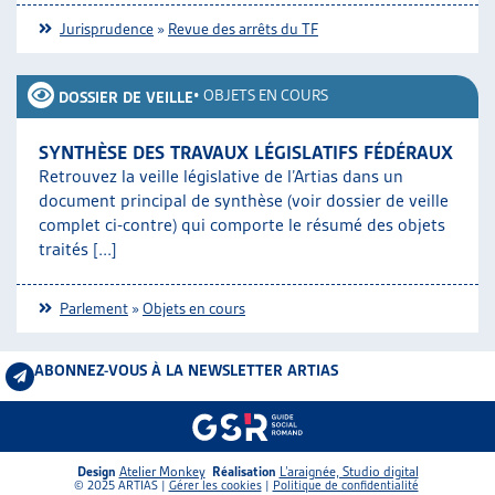
Jurisprudence
»
Revue des arrêts du TF
•
OBJETS EN COURS
DOSSIER DE VEILLE
SYNTHÈSE DES TRAVAUX LÉGISLATIFS FÉDÉRAUX
Retrouvez la veille législative de l’Artias dans un
document principal de synthèse (voir dossier de veille
complet ci-contre) qui comporte le résumé des objets
traités [...]
Parlement
»
Objets en cours
ABONNEZ-VOUS À LA NEWSLETTER ARTIAS
Design
Atelier Monkey
Réalisation
L’araignée, Studio digital
© 2025 ARTIAS |
Gérer les cookies
|
Politique de confidentialité