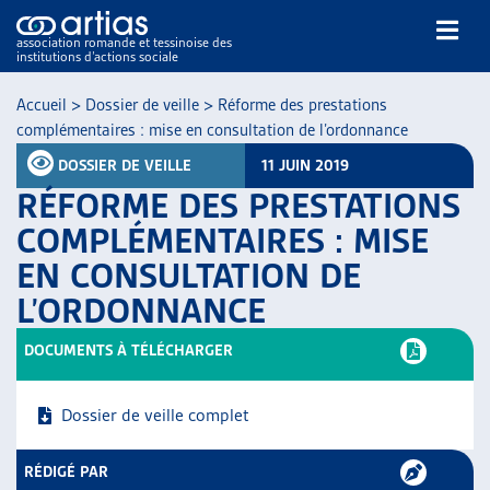
association romande et tessinoise des
institutions d’actions sociale
Rechercher
Accueil
>
Dossier de veille
>
Réforme des prestations
complémentaires : mise en consultation de l’ordonnance
DOSSIER DE VEILLE
11 JUIN 2019
RÉFORME DES PRESTATIONS
COMPLÉMENTAIRES : MISE
EN CONSULTATION DE
NOS PUBLICATIONS
L’ORDONNANCE
ARTICLES
DOSSIERS DU MOIS
DOCUMENTS À TÉLÉCHARGER
VEILLE
RESSOURCES
Dossier de veille complet
THÉMATIQUES
GUIDE SOCIAL ROMAND
RÉDIGÉ PAR
AUTRES