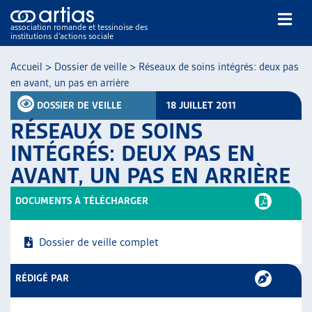
association romande et tessinoise des
institutions d’actions sociale
Rechercher
Accueil
>
Dossier de veille
>
Réseaux de soins intégrés: deux pas
en avant, un pas en arrière
DOSSIER DE VEILLE
18 JUILLET 2011
RÉSEAUX DE SOINS
INTÉGRÉS: DEUX PAS EN
AVANT, UN PAS EN ARRIÈRE
NOS PUBLICATIONS
ARTICLES
DOCUMENTS À TÉLÉCHARGER
DOSSIERS DU MOIS
VEILLE
Dossier de veille complet
RESSOURCES
THÉMATIQUES
RÉDIGÉ PAR
GUIDE SOCIAL ROMAND
AUTRES