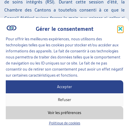
de soins intégrés (RSI). Durant cette session d’été, la
Chambre des Cantons a toutefois consenti à ce que le
Conseil fédéral puisse forcer la main aux caisses si celles-ci
n’étoffent pas l’offre d’une manière satisfaisante dans un
Gérer le consentement
délai de cinq ans. Le Conseil national a, lui, par deux fois
Pour offrir les meilleures expériences, nous utilisons des
déjà, affirmé sa volonté de contraindre les caisses.
technologies telles que les cookies pour stocker et/ou accéder aux
Autre point de divergence entre les deux Chambres: les
informations des appareils. Le fait de consentir à ces technologies
nous permettra de traiter des données telles que le comportement
incitations financières nécessaires à rendre lesdits réseaux
de navigation ou les ID uniques sur ce site. Le fait de ne pas
de soins attractifs sachant que l’objectif du Conseil fédéral
consentir ou de retirer son consentement peut avoir un effet négatif
est de faire adhérer quelque 60% des assuré-es dans un RSI
sur certaines caractéristiques et fonctions.
et de réaliser ainsi une économie d’environ un milliard de
Accepter
francs par an. Le Conseil des Etats a fixé la quote-part (part
des factures payées par l’assuré-e une fois sa franchise
Refuser
atteinte) à respectivement 7,5% et 15% selon que les assuré-
Voir les préférences
es rejoignent, ou non, un réseau – elle est actuellement
fixée à 10%. Ces taux ont été jugés trop bas pour certain-es
Politique de cookies