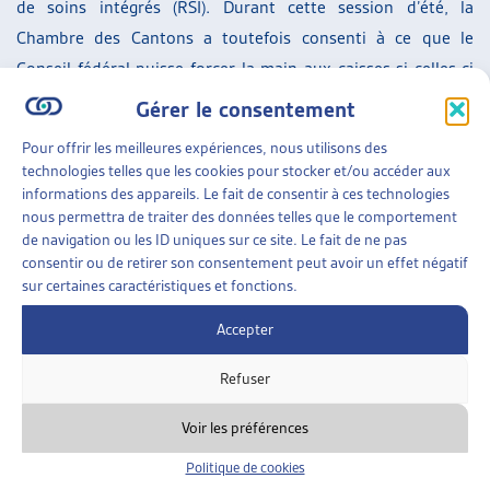
de soins intégrés (RSI). Durant cette session d’été, la
Chambre des Cantons a toutefois consenti à ce que le
Conseil fédéral puisse forcer la main aux caisses si celles-ci
n’étoffent pas l’offre d’une manière satisfaisante dans un
Gérer le consentement
délai de cinq ans. Le Conseil national a, lui, par deux fois
Pour offrir les meilleures expériences, nous utilisons des
déjà, affirmé sa volonté de contraindre les caisses.
technologies telles que les cookies pour stocker et/ou accéder aux
Autre point de divergence entre les deux Chambres: les
informations des appareils. Le fait de consentir à ces technologies
nous permettra de traiter des données telles que le comportement
incitations financières nécessaires à rendre lesdits réseaux
de navigation ou les ID uniques sur ce site. Le fait de ne pas
de soins attractifs sachant que l’objectif du Conseil fédéral
consentir ou de retirer son consentement peut avoir un effet négatif
est de faire adhérer quelque 60% des assuré-es dans un RSI
sur certaines caractéristiques et fonctions.
et de réaliser ainsi une économie d’environ un milliard de
Accepter
francs par an. Le Conseil des Etats a fixé la quote-part (part
des factures payées par l’assuré-e une fois sa franchise
Refuser
atteinte) à respectivement 7,5% et 15% selon que les assuré-
Voir les préférences
es rejoignent, ou non, un réseau – elle est actuellement
fixée à 10%. Ces taux ont été jugés trop bas pour certain-es
Politique de cookies