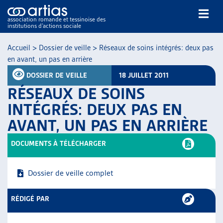
association romande et tessinoise des
institutions d’actions sociale
Rechercher
Accueil
>
Dossier de veille
>
Réseaux de soins intégrés: deux pas
en avant, un pas en arrière
DOSSIER DE VEILLE
18 JUILLET 2011
RÉSEAUX DE SOINS
INTÉGRÉS: DEUX PAS EN
AVANT, UN PAS EN ARRIÈRE
NOS PUBLICATIONS
ARTICLES
DOCUMENTS À TÉLÉCHARGER
DOSSIERS DU MOIS
VEILLE
Dossier de veille complet
RESSOURCES
THÉMATIQUES
RÉDIGÉ PAR
GUIDE SOCIAL ROMAND
AUTRES