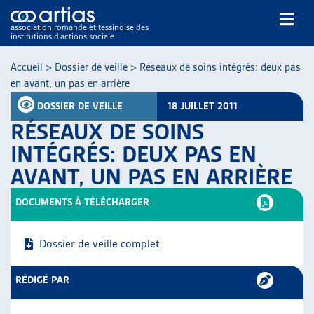
association romande et tessinoise des
institutions d’actions sociale
Rechercher
Accueil
>
Dossier de veille
>
Réseaux de soins intégrés: deux pas
en avant, un pas en arrière
DOSSIER DE VEILLE
18 JUILLET 2011
RÉSEAUX DE SOINS
INTÉGRÉS: DEUX PAS EN
AVANT, UN PAS EN ARRIÈRE
NOS PUBLICATIONS
ARTICLES
DOCUMENTS À TÉLÉCHARGER
DOSSIERS DU MOIS
VEILLE
Dossier de veille complet
RESSOURCES
THÉMATIQUES
RÉDIGÉ PAR
GUIDE SOCIAL ROMAND
AUTRES