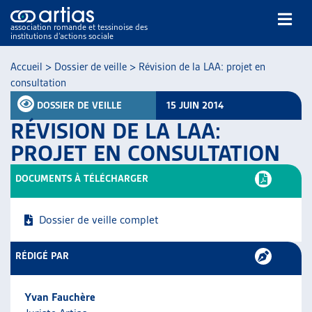
association romande et tessinoise des
institutions d’actions sociale
Rechercher
Accueil
>
Dossier de veille
>
Révision de la LAA: projet en
consultation
DOSSIER DE VEILLE
15 JUIN 2014
RÉVISION DE LA LAA:
PROJET EN CONSULTATION
NOS PUBLICATIONS
DOCUMENTS À TÉLÉCHARGER
ARTICLES
DOSSIERS DU MOIS
Dossier de veille complet
VEILLE
RESSOURCES
RÉDIGÉ PAR
THÉMATIQUES
GUIDE SOCIAL ROMAND
Yvan Fauchère
AUTRES