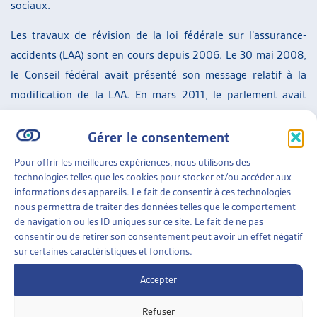
sociaux.
Les travaux de révision de la loi fédérale sur l’assurance-
accidents (LAA) sont en cours depuis 2006. Le 30 mai 2008,
le Conseil fédéral avait présenté son message relatif à la
modification de la LAA. En mars 2011, le parlement avait
finalement renvoyé au Conseil fédéral le projet en lui
demandant de réduire le projet à l’essentiel. Les principales
Gérer le consentement
modifications contenues dans ce projet, notamment la
Pour offrir les meilleures expériences, nous utilisons des
réduction des rentes LAA à l’âge de la retraite, sont
technologies telles que les cookies pour stocker et/ou accéder aux
informations des appareils. Le fait de consentir à ces technologies
présentées dans le document préparé par l’Artias en lien.
nous permettra de traiter des données telles que le comportement
de navigation ou les ID uniques sur ce site. Le fait de ne pas
> Entrée en vigueur le 01.01.17 :
communiqué de presse nov.
consentir ou de retirer son consentement peut avoir un effet négatif
2016
sur certaines caractéristiques et fonctions.
Accepter
SUR LE MÊME THÈME…
Refuser