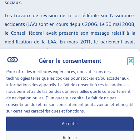
sociaux.
Les travaux de révision de la loi fédérale sur l’assurance-
accidents (LAA) sont en cours depuis 2006. Le 30 mai 2008,
le Conseil fédéral avait présenté son message relatif à la
modification de la LAA. En mars 2011, le parlement avait
finalement renvoyé au Conseil fédéral le projet en lui
demandant de réduire le projet à l’essentiel. Les principales
Gérer le consentement
modifications contenues dans ce projet, notamment la
Pour offrir les meilleures expériences, nous utilisons des
réduction des rentes LAA à l’âge de la retraite, sont
technologies telles que les cookies pour stocker et/ou accéder aux
informations des appareils. Le fait de consentir à ces technologies
présentées dans le document préparé par l’Artias en lien.
nous permettra de traiter des données telles que le comportement
de navigation ou les ID uniques sur ce site. Le fait de ne pas
> Entrée en vigueur le 01.01.17 :
communiqué de presse nov.
consentir ou de retirer son consentement peut avoir un effet négatif
2016
sur certaines caractéristiques et fonctions.
Accepter
SUR LE MÊME THÈME…
Refuser