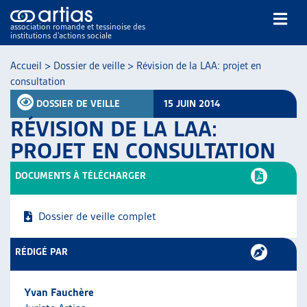
association romande et tessinoise des
institutions d’actions sociale
Rechercher
Accueil
>
Dossier de veille
>
Révision de la LAA: projet en
consultation
DOSSIER DE VEILLE
15 JUIN 2014
RÉVISION DE LA LAA:
PROJET EN CONSULTATION
NOS PUBLICATIONS
DOCUMENTS À TÉLÉCHARGER
ARTICLES
DOSSIERS DU MOIS
Dossier de veille complet
VEILLE
RESSOURCES
RÉDIGÉ PAR
THÉMATIQUES
GUIDE SOCIAL ROMAND
Yvan Fauchère
AUTRES